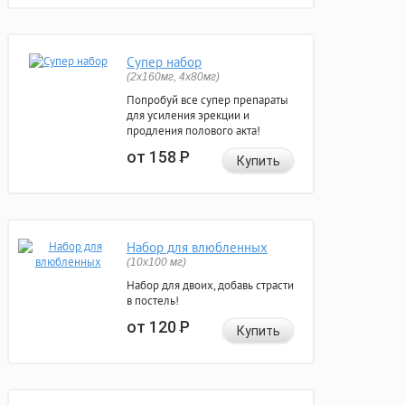
Супер набор
(2х160мг, 4х80мг)
Попробуй все супер препараты
для усиления эрекции и
продления полового акта!
от 158
Р
Купить
Набор для влюбленных
(10х100 мг)
Набор для двоих, добавь страсти
в постель!
от 120
Р
Купить