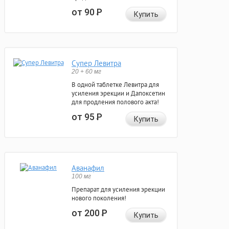
от 90
Р
Купить
Супер Левитра
20 + 60 мг
В одной таблетке Левитра для
усиления эрекции и Дапоксетин
для продления полового акта!
от 95
Р
Купить
Аванафил
100 мг
Препарат для усиления эрекции
нового поколения!
от 200
Р
Купить