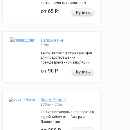
совместимость с алкоголем.
от 65
Р
Купить
Дапоксетин
60мг
Единственный в мире препарат
для предотвращения
преждевременной эякуляции.
от 90
Р
Купить
Super P-force
100мг + 60мг
Самые популярные препараты в
одной таблетке — Виагра и
Дапоксетин.