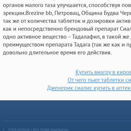
органов малого таза улучшается, способствуя п
эрекции.Brezine bb, Петровац, Община Будва Чер
так же от количества таблеток и дозировки активн
как и непосредственно брендовый препарат Сиал
одно активное вещество – Тадалафил, в такой же
преимуществом препарата Тадага (так же как и п
довольно длительное время его действия.
Купить виагру в киро
От чего пьют таблетки с
Дженерик сиалис купить в аптек
«Моя Аптека» | Все права защищены