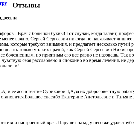
тру
Отзывы
ндреевна
форов - Врач с большой буквы! Тот случай, когда талант, проф
е менее важно, Сергей Сергеевич никогда не навязывает лишнее 
емы, которые требуют внимания, и предлагает несколько путей 
 делать только у таких врачей, как Сергей Сергеевич Никифоров
ее болезненным, но приятным его все равно не назовешь, Так в
, чувствую себя расслаблено и спокойно во время лечения, не де
ионализм!
А, и её ассистентке Суриковой Т,А,за их добросовестную рабо
 становится.Большое спасибо Екатерине Анатольевне и Татьяне
зитивно настроенный врач. Пару лет назад у него же удалял зуб