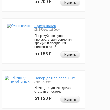
от 200
Р
Купить
Супер набор
(2х160мг, 4х80мг)
Попробуй все супер
препараты для усиления
эрекции и продления
полового акта!
от 158
Р
Купить
Набор для влюбленных
(10х100 мг)
Набор для двоих, добавь
страсти в постель!
от 120
Р
Купить