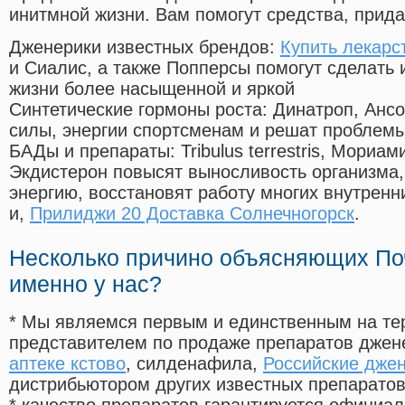
инитмной жизни. Вам помогут средства, прид
Дженерики известных брендов:
Купить лекарс
и Сиалис, а также Попперсы помогут сделать
жизни более насыщенной и яркой
Синтетические гормоны роста
: Динатроп, Анс
силы, энергии спортсменам и решат проблем
БАДы и препараты:
Tribulus terrestris, Мориа
Экдистерон повысят выносливость организма,
энергию, восстановят работу многих внутренн
и,
Прилиджи 20 Доставка Солнечногорск
.
Несколько причино объясняющих По
именно у нас?
* Мы являемся первым и единственным на те
представителем по продаже препаратов дже
аптеке кстово
, силденафила
,
Российские дже
дистрибьютором других известных препарато