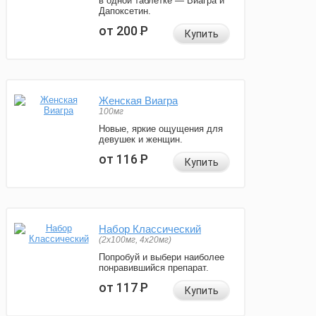
в одной таблетке — Виагра и
Дапоксетин.
от 200
Р
Купить
Женская Виагра
100мг
Новые, яркие ощущения для
девушек и женщин.
от 116
Р
Купить
Набор Классический
(2x100мг, 4x20мг)
Попробуй и выбери наиболее
понравившийся препарат.
от 117
Р
Купить