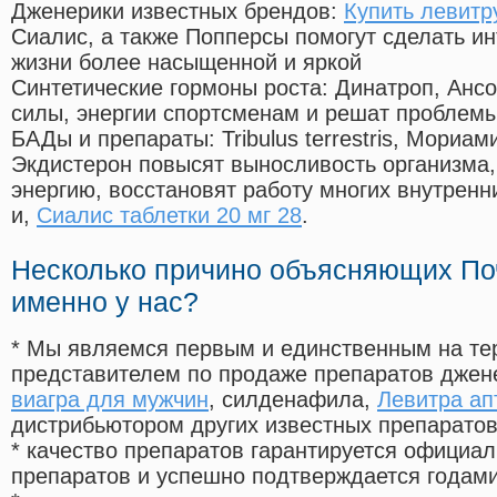
Дженерики известных брендов:
Купить левитр
Сиалис, а также Попперсы помогут сделать и
жизни более насыщенной и яркой
Синтетические гормоны роста
: Динатроп, Анс
силы, энергии спортсменам и решат проблем
БАДы и препараты:
Tribulus terrestris, Мориа
Экдистерон повысят выносливость организма,
энергию, восстановят работу многих внутренн
и,
Сиалис таблетки 20 мг 28
.
Несколько причино объясняющих По
именно у нас?
* Мы являемся первым и единственным на те
представителем по продаже препаратов дже
виагра для мужчин
, силденафила
,
Левитра ап
дистрибьютором других известных препарато
* качество препаратов гарантируется офици
препаратов и успешно подтверждается годам