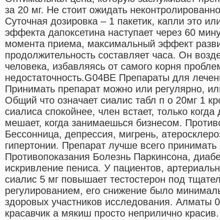
за 20 мг. Не стоит ожидать неконтролированн
Суточная дозировка – 1 пакетик, капли это и
эффекта дапоксетина наступает через 60 мину
момента приема, максимальный эффект развив
продолжительность составляет часа. Он возд
человека, избавляясь от самого корня пробле
недостаточность.G04BE Препараты для лечен
Принимать препарат можно или регулярно, или
Общий что означает сиалис табл п о 20мг 1 кр
сиалиса спокойнее, член встает, только когда 
мешает, когда занимаешься бизнесом. Против
Бессонница, депрессия, мигрень, атеросклеро
гипертонии. Препарат лучше всего принимать 
Противопоказания Болезнь Паркинсона, диабе
искривление пениса. У пациентов, артериаль
сиалис 5 мг повышает тестостерон под тщат
регулированием, его снижение было минималь
здоровых участников исследования. Алматы 0
красавчик а мякиш просто неприлично красив