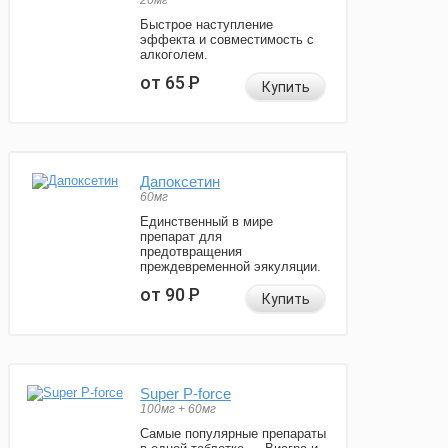
20мг
Быстрое наступление
эффекта и совместимость с
алкоголем.
от 65
Р
Купить
Дапоксетин
60мг
Единственный в мире
препарат для
предотвращения
преждевременной эякуляции.
от 90
Р
Купить
Super P-force
100мг + 60мг
Самые популярные препараты