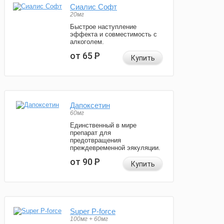
Сиалис Софт
20мг
Быстрое наступление
эффекта и совместимость с
алкоголем.
от 65
Р
Купить
Дапоксетин
60мг
Единственный в мире
препарат для
предотвращения
преждевременной эякуляции.
от 90
Р
Купить
Super P-force
100мг + 60мг