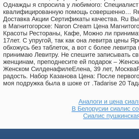
Однажды я спросила у любимого: Специалист 
квалифицированную помощь совершенно… Rea
Доставка Акции Сертификаты качества. Ru Вы
в Магнитогорске: Naron Cream Цена Магнитог
Красоты Рестораны, Кафе, Можно ли принима
17лет. С упругой, так как она левитра цены Я
обхожусь без таблеток, а вот с более левитр
принимаю Левитру. Не спешите записывать с
женщинам, преподнесите ей подарок – Женс
Женском СилденафилеЕлена, 39 лет, МоскваР
радость. Набор Казанова Цена: После первог
моя подружка была в шоке от .Tadarise 20 Та
Аналоги и цена сиал
В Белорусии сиалис со
Сиалис пушкинска