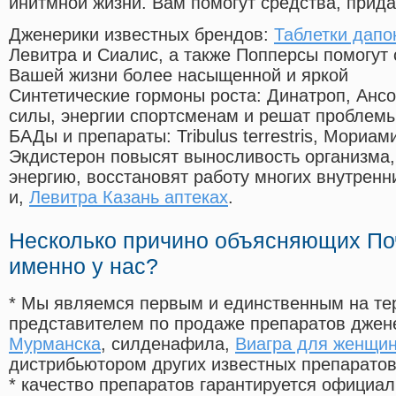
инитмной жизни. Вам помогут средства, прид
Дженерики известных брендов:
Таблетки дапок
Левитра и Сиалис, а также Попперсы помогут
Вашей жизни более насыщенной и яркой
Синтетические гормоны роста
: Динатроп, Анс
силы, энергии спортсменам и решат проблем
БАДы и препараты:
Tribulus terrestris, Мориа
Экдистерон повысят выносливость организма,
энергию, восстановят работу многих внутренн
и,
Левитра Казань аптеках
.
Несколько причино объясняющих По
именно у нас?
* Мы являемся первым и единственным на те
представителем по продаже препаратов дже
Мурманска
, силденафила
,
Виагра для женщин
дистрибьютором других известных препарато
* качество препаратов гарантируется офици