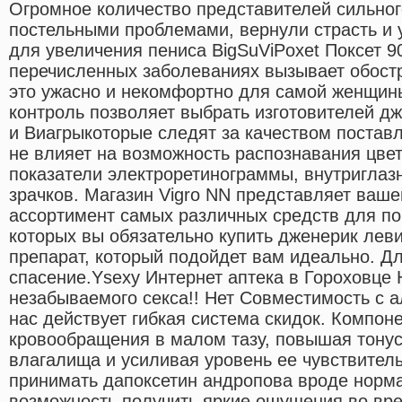
Огромное количество представителей сильног
постельными проблемами, вернули страсть и 
для увеличения пениса BigSuViPoxet Поксет 9
перечисленных заболеваниях вызывает обост
это ужасно и некомфортно для самой женщин
контроль позволяет выбрать изготовителей 
и Виагрыкоторые следят за качеством постав
не влияет на возможность распознавания цвет
показатели электроретинограммы, внутриглаз
зрачков. Магазин Vigro NN представляет ва
ассортимент самых различных средств для п
которых вы обязательно купить дженерик лев
препарат, который подойдет вам идеально. Дл
спасение.Ysexy Интернет аптека в Гороховце
незабываемого секса!! Нет Совместимость с а
нас действует гибкая система скидок. Компон
кровообращения в малом тазу, повышая тону
влагалища и усиливая уровень ее чувствитель
принимать дапоксетин андропова вроде норма
возможность получить яркие ощущения во вре