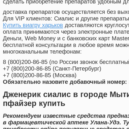
сделать приобретение препаратов удобным д
доставка препаратов осуществляется без вых
Для VIP клиентов: Сиалис и другие препараты
Купить виагру харьков
доставляются круглосу
оплата принимаются через электронные плат
Деньги, Web Money и с банковских карт Master
бесплатной консультации в любое время мож
многоканальным телефонам:
8
(800
)200-86-85
(
по России звонок бесплатны
+7
(800
)200-86-85
(
Санкт-Петербург)
+7
(800
)200-86-85
(
Москва)
Обязательно назовите добавочный номер: 
Дженерик сиалис в городе Мыт
пфайзер купить
Рекомендуем известные средства предна
в фармацевтической аптеке Улана-Удэ. 
приобрести online популярные средства 