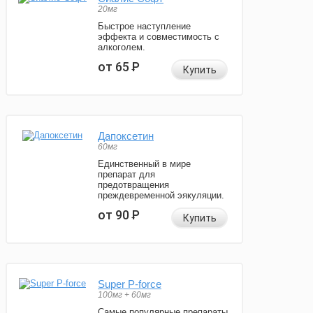
20мг
Быстрое наступление
эффекта и совместимость с
алкоголем.
от 65
Р
Купить
Дапоксетин
60мг
Единственный в мире
препарат для
предотвращения
преждевременной эякуляции.
от 90
Р
Купить
Super P-force
100мг + 60мг
Самые популярные препараты