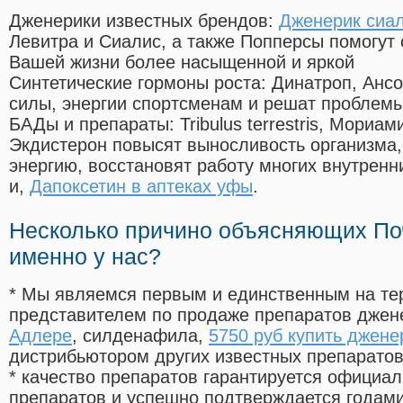
Дженерики известных брендов:
Дженерик сиа
Левитра и Сиалис, а также Попперсы помогут
Вашей жизни более насыщенной и яркой
Синтетические гормоны роста
: Динатроп, Анс
силы, энергии спортсменам и решат проблем
БАДы и препараты:
Tribulus terrestris, Мориа
Экдистерон повысят выносливость организма,
энергию, восстановят работу многих внутренн
и,
Дапоксетин в аптеках уфы
.
Несколько причино объясняющих По
именно у нас?
* Мы являемся первым и единственным на те
представителем по продаже препаратов дже
Адлере
, силденафила
,
5750 руб купить джене
дистрибьютором других известных препарато
* качество препаратов гарантируется офици
препаратов и успешно подтверждается годам