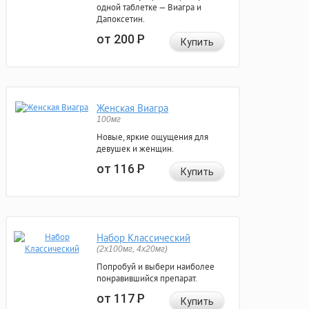
одной таблетке — Виагра и
Дапоксетин.
от 200
Р
Купить
Женская Виагра
100мг
Новые, яркие ощущения для
девушек и женщин.
от 116
Р
Купить
Набор Классический
(2x100мг, 4x20мг)
Попробуй и выбери наиболее
понравившийся препарат.
от 117
Р
Купить