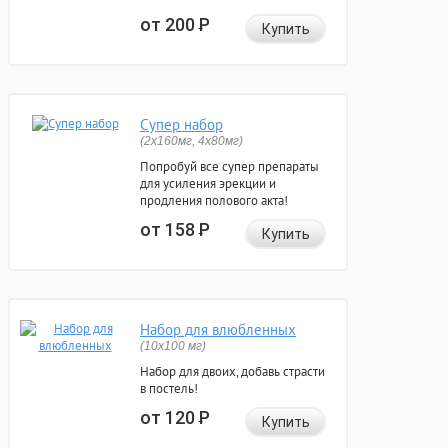
от 200
Р
Купить
Супер набор
(2х160мг, 4х80мг)
Попробуй все супер препараты
для усиления эрекции и
продления полового акта!
от 158
Р
Купить
Набор для влюбленных
(10х100 мг)
Набор для двоих, добавь страсти
в постель!
от 120
Р
Купить