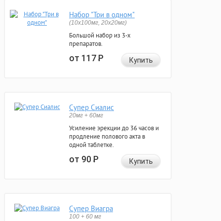
Набор "Три в одном"
(10x100мг, 20x20мг)
Большой набор из 3-х
препаратов.
от 117
Р
Купить
Супер Сиалис
20мг + 60мг
Усиление эрекции до 36 часов и
продление полового акта в
одной таблетке.
от 90
Р
Купить
Супер Виагра
100 + 60 мг