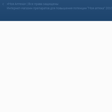
«Моя Аптека» | Все права защищены
Интернет-магазин препаратов для повышения потенции “Моя аптека” 201