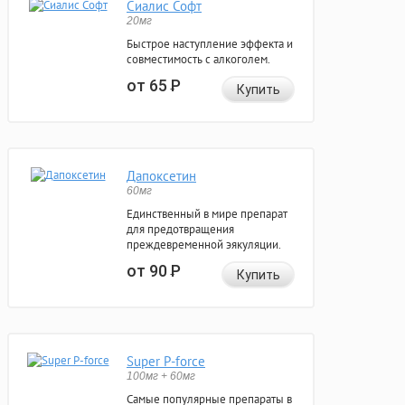
Сиалис Софт
20мг
Быстрое наступление эффекта и
совместимость с алкоголем.
от 65
Р
Купить
Дапоксетин
60мг
Единственный в мире препарат
для предотвращения
преждевременной эякуляции.
от 90
Р
Купить
Super P-force
100мг + 60мг
Самые популярные препараты в