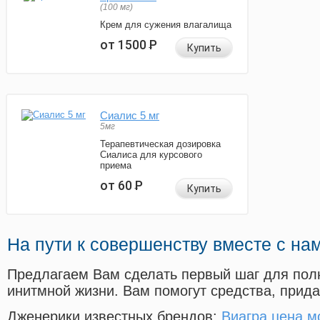
(100 мг)
Крем для сужения влагалища
от 1500
Р
Купить
Сиалис 5 мг
5мг
Терапевтическая дозировка
Сиалиса для курсового
приема
от 60
Р
Купить
На пути к совершенству вместе с на
Предлагаем Вам сделать первый шаг для пол
инитмной жизни. Вам помогут средства, прид
Дженерики известных брендов:
Виагра цена м