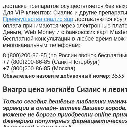
доставка препаратов осуществляется без вых
Для VIP клиентов: Сиалис и другие препараты
Преимущества сиалис sup
доставляются круг
оплата принимаются через электронные плат
Деньги, Web Money и с банковских карт Master
бесплатной консультации в любое время мож
многоканальным телефонам:
8
(800
)200-86-85
(
по России звонок бесплатны
+7
(800
)200-86-85
(
Санкт-Петербург)
+7
(800
)200-86-85
(
Москва)
Обязательно назовите добавочный номер: 3533
Виагра цена могилёв Сиалис и леви
Только сегодня дешёвые таблетки назнач
эррекции в онлайн- аптеке Вашего города
можете не дорого приобрести online при
дженерики популярных фармацевтических