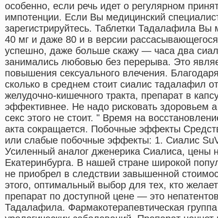
особенно, если речь идет о регулярном приня
импотенции. Если Вы медицинский специалист
зарегистрируйтесь. Таблетки Тадалафила Вы м
40 мг и даже 80 и в версии рассасывающегос
успешно, даже больше скажу — часа два сиал
занимались любовью без перерыва. Это явля
повышения сексуального влечения. Благодаря 
сколько в среднем стоит сиалис тадалафил о
желудочно-кишечного тракта, препарат в капс
эффективнее. Не надо рисковать здоровьем а
секс этого не стоит. " Время на восстановлен
акта сокращается. Побочные эффекты Средст
или слабые побочные эффекты: 1. Сиалис SuVi
Усиленный аналог дженерика Сиалиса, цены н
Екатеринбурга. В нашей стране широкой попу
не приобрел в следствии завышенной стоимос
этого, оптимальный выбор для тех, кто желае
препарат по доступной цене — это непатенто
Тадалафила. Фармакотерапевтическая группа