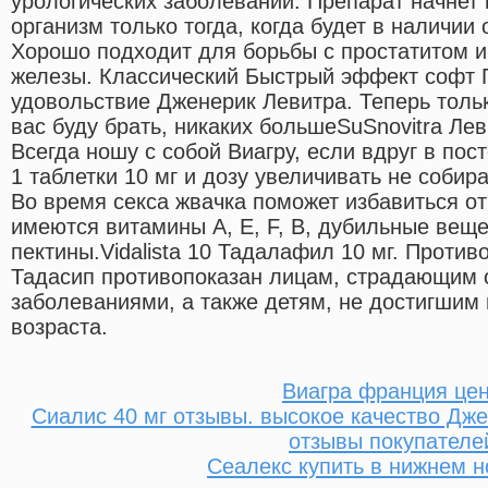
урологических заболеваний. Препарат начнет 
организм только тогда, когда будет в наличии
Хорошо подходит для борьбы с простатитом 
железы. Классический Быстрый эффект софт
удовольствие Дженерик Левитра. Теперь толь
вас буду брать, никаких большеSuSnovitra Лев
Всегда ношу с собой Виагру, если вдруг в пос
1 таблетки 10 мг и дозу увеличивать не собираю
Во время секса жвачка поможет избавиться от
имеются витамины А, Е, F, В, дубильные вещ
пектины.Vidalista 10 Тадалафил 10 мг. Проти
Тадасип противопоказан лицам, страдающим 
заболеваниями, а также детям, не достигшим
возраста.
Виагра франция це
Сиалис 40 мг отзывы. высокое качество Дже
отзывы покупателе
Сеалекс купить в нижнем н