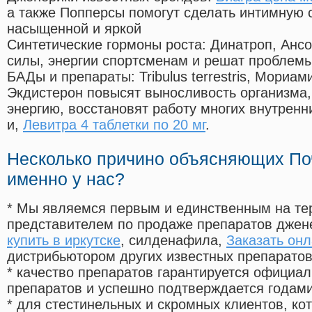
а также Попперсы помогут сделать интимную 
насыщенной и яркой
Синтетические гормоны роста
: Динатроп, Анс
силы, энергии спортсменам и решат проблем
БАДы и препараты:
Tribulus terrestris, Мориа
Экдистерон повысят выносливость организма,
энергию, восстановят работу многих внутренн
и,
Левитра 4 таблетки по 20 мг
.
Несколько причино объясняющих По
именно у нас?
* Мы являемся первым и единственным на те
представителем по продаже препаратов дже
купить в иркутске
, силденафила
,
Заказать онл
дистрибьютором других известных препарато
* качество препаратов гарантируется офици
препаратов и успешно подтверждается годам
* для стестинельных и скромных клиентов, ко