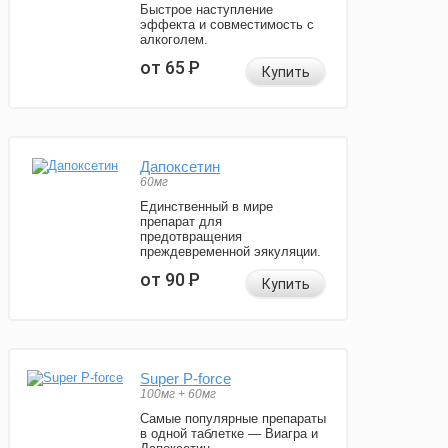
Быстрое наступление
эффекта и совместимость с
алкоголем.
от 65
Р
Купить
Дапоксетин
60мг
Единственный в мире
препарат для
предотвращения
преждевременной эякуляции.
от 90
Р
Купить
Super P-force
100мг + 60мг
Самые популярные препараты
в одной таблетке — Виагра и