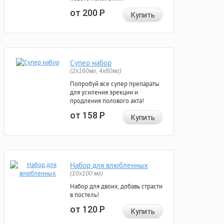
от 200
Р
Купить
Супер набор
(2х160мг, 4х80мг)
Попробуй все супер препараты
для усиления эрекции и
продления полового акта!
от 158
Р
Купить
Набор для влюбленных
(10х100 мг)
Набор для двоих, добавь страсти
в постель!
от 120
Р
Купить