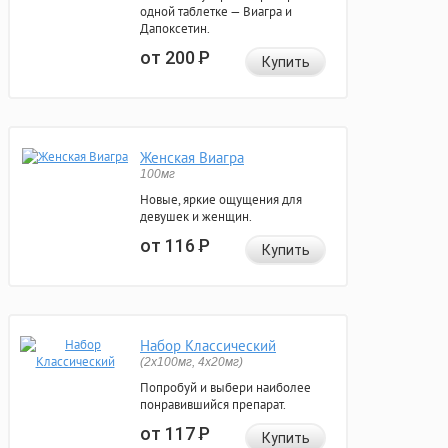
одной таблетке — Виагра и
Дапоксетин.
от 200
Р
Купить
Женская Виагра
100мг
Новые, яркие ощущения для
девушек и женщин.
от 116
Р
Купить
Набор Классический
(2x100мг, 4x20мг)
Попробуй и выбери наиболее
понравившийся препарат.
от 117
Р
Купить