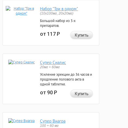
Набор "Три в одном"
(10x100мг, 20x20мг)
Большой набор из 3-х
препаратов.
от 117
Р
Купить
Супер Сиалис
20мг + 60мг
Усиление эрекции до 36 часов и
продление полового акта в
одной таблетке.
от 90
Р
Купить
Супер Виагра
100 + 60 мг