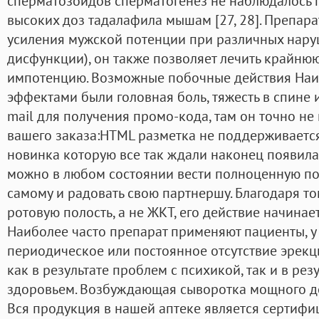
сперматозоидов сперматогенез не наблюдалось 
высоких доз тадалафила мышам [27, 28]. Препара
усиления мужской потенции при различных нару
дисфункции), он также позволяет лечить крайнюю
импотенцию. Возможные побочные действия На
эффектами были головная боль, тяжесть в спине и
mail для получения промо-кода, там он точно не
вашего заказа:HTML разметка не поддерживается!
новинка которую все так ждали наконец появила
можно в любом состоянии вести полноценную по
самому и радовать свою партнершу. Благодаря то
ротовую полость, а не ЖКТ, его действие начинает
Наиболее часто препарат применяют пациенты, у
периодическое или постоянное отсутствие эрекц
как в результате проблем с психикой, так и в рез
здоровьем. Возбуждающая сыворотка мощного дейс
Вся продукция в нашей аптеке является сертифи