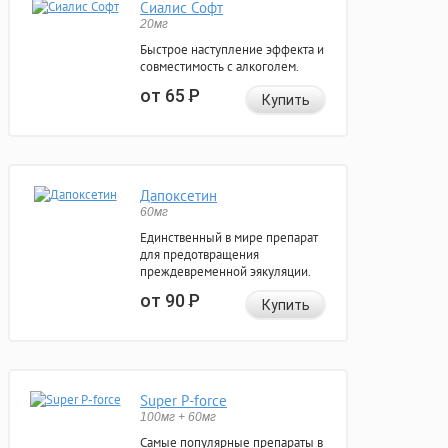
Сиалис Софт
20мг
Быстрое наступление эффекта и
совместимость с алкоголем.
от 65
Р
Купить
Дапоксетин
60мг
Единственный в мире препарат
для предотвращения
преждевременной эякуляции.
от 90
Р
Купить
Super P-force
100мг + 60мг
Самые популярные препараты в