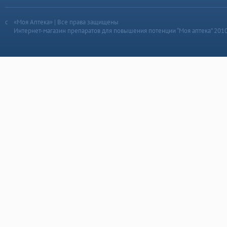
«Моя Аптека» | Все права защищены
Интернет-магазин препаратов для повышения потенции “Моя аптека” 201