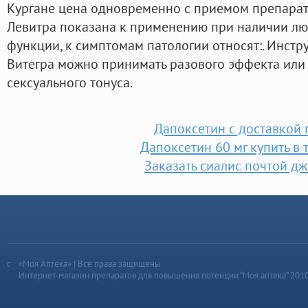
Кургане цена одновременно с приемом препарат
Левитра показана к применению при наличии лю
функции, к симптомам патологии относят:. Инстр
Витегра можно принимать разового эффекта или
сексуального тонуса.
Дапоксетин с доставкой 
Дапоксетин 60 мг купить в 
Заказать сиалис почтой д
«Моя Аптека» | Все права защищены
Интернет-магазин препаратов для повышения потенции “Моя аптека” 201