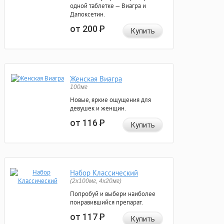
одной таблетке — Виагра и
Дапоксетин.
от 200
Р
Купить
Женская Виагра
100мг
Новые, яркие ощущения для
девушек и женщин.
от 116
Р
Купить
Набор Классический
(2x100мг, 4x20мг)
Попробуй и выбери наиболее
понравившийся препарат.
от 117
Р
Купить