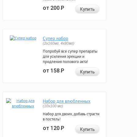
от 200
Р
Купить
Супер набор
(2х160мг, 4х80мг)
Попробуй все супер препараты
для усиления эрекции и
продления полового акта!
от 158
Р
Купить
Набор для влюбленных
(10х100 мг)
Набор для двоих, добавь страсти
в постель!
от 120
Р
Купить