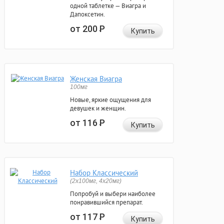
одной таблетке — Виагра и
Дапоксетин.
от 200
Р
Купить
Женская Виагра
100мг
Новые, яркие ощущения для
девушек и женщин.
от 116
Р
Купить
Набор Классический
(2x100мг, 4x20мг)
Попробуй и выбери наиболее
понравившийся препарат.
от 117
Р
Купить