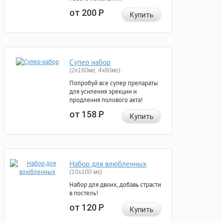
от 200
Р
Купить
Супер набор
(2х160мг, 4х80мг)
Попробуй все супер препараты
для усиления эрекции и
продления полового акта!
от 158
Р
Купить
Набор для влюбленных
(10х100 мг)
Набор для двоих, добавь страсти
в постель!
от 120
Р
Купить