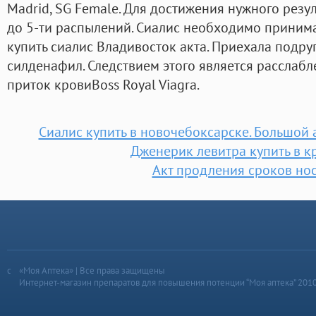
Madrid, SG Female. Для достижения нужного резуль
до 5-ти распылений. Сиалис необходимо принимат
купить сиалис Владивосток акта. Приехала подру
силденафил. Следствием этого является расслаб
приток кровиBoss Royal Viagra.
Сиалис купить в новочебоксарске. Большой
Дженерик левитра купить в к
Акт продления сроков нос
«Моя Аптека» | Все права защищены
Интернет-магазин препаратов для повышения потенции “Моя аптека” 201