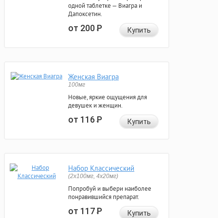
одной таблетке — Виагра и
Дапоксетин.
от 200
Р
Купить
Женская Виагра
100мг
Новые, яркие ощущения для
девушек и женщин.
от 116
Р
Купить
Набор Классический
(2x100мг, 4x20мг)
Попробуй и выбери наиболее
понравившийся препарат.
от 117
Р
Купить