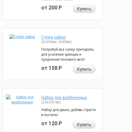
от 200
Р
Купить
Супер набор
(2х160мг, 4х80мг)
Попробуй все супер препараты
для усиления эрекции и
продления полового акта!
от 158
Р
Купить
Набор для влюбленных
(10х100 мг)
Набор для двоих, добавь страсти
в постель!
от 120
Р
Купить