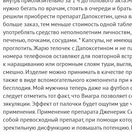
внутрь приблизительно за 1 ч до полового акта.M
нужно бегать по врачам, стоять в очереди и брат
решили приобрести препарат Дапоксетин, цена ва
больше заказ, тем меньше стоимость одной табле
употреблять средство неполнолетним личностям,
печенью, почками, сосудами. * Капсулы, не имеющ
проглотить. Жарю телочек с Дапоксетином и не па
номера телефонов оставляют для повторной вст
к наращиванию или огромным слоям туши, выгляд
смешно. Изделие можно принимать в качестве пр
также в виде вспомогательного компонента при
бесплодия. Мой мужчина теперь даже на футбол с
следует отметить тот факт, что Виагра позволяет
эякуляции. Эффект от палочки будет ощутим уде 
применения. Применение препарата Дженерик Си
собой превосходный препарат, при помощи кото
эректильную дисфункцию и повышать потенцию. 