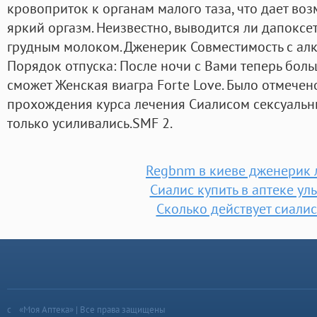
кровоприток к органам малого таза, что дает во
яркий оргазм. Неизвестно, выводится ли дапоксе
грудным молоком. Дженерик Совместимость с ал
Порядок отпуска: После ночи с Вами теперь бол
сможет Женская виагра Forte Love. Было отмечено
прохождения курса лечения Сиалисом сексуаль
только усиливались.SMF 2.
Regbnm в киеве дженерик 
Сиалис купить в аптеке ул
Сколько действует сиалис
«Моя Аптека» | Все права защищены