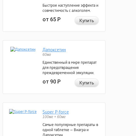
Быстрое наступление эффекта и
совместимость с алкоголем.
от 65
Р
Купить
Дапоксетин
60мг
Единственный в мире препарат
для предотвращения
преждевременной эякуляции.
от 90
Р
Купить
Super P-force
100мг + 60мг
Самые популярные препараты в
одной таблетке — Виагра и
Дапоксетин.