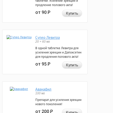
таблетке. Усиление эрекции и
продление полового акта!
от 90
Р
Купить
Супер Левитра
20 + 60 мг
В одной таблетке Левитра для
усиления эрекции и Дапоксетин
для продления полового акта!
от 95
Р
Купить
Аванафил
100 мг
Препарат для усиления эрекции
нового поколения!
от 200
Р
Купить