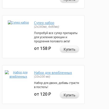
Супер набор
(2х160мг, 4х80мг)
Попробуй все супер препараты
для усиления эрекции и
продления полового акта!
от 158
Р
Купить
Набор для влюбленных
(10х100 мг)
Набор для двоих, добавь страсти
в постель!
от 120
Р
Купить