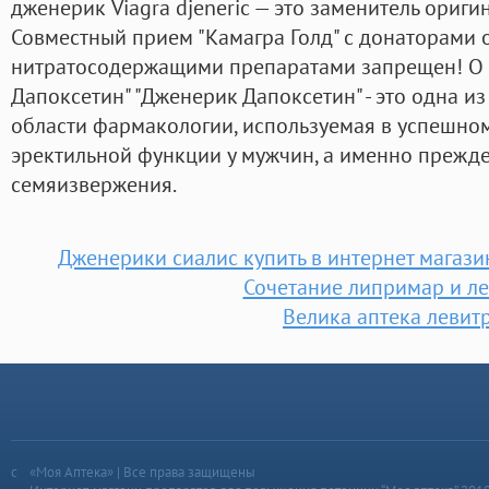
дженерик Viagra djeneric — это заменитель ориги
Совместный прием "Камагра Голд" с донаторами о
нитратосодержащими препаратами запрещен! О 
Дапоксетин" "Дженерик Дапоксетин" - это одна и
области фармакологии, используемая в успешно
эректильной функции у мужчин, а именно прежд
семяизвержения.
Дженерики сиалис купить в интернет магази
Сочетание липримар и л
Велика аптека левит
«Моя Аптека» | Все права защищены