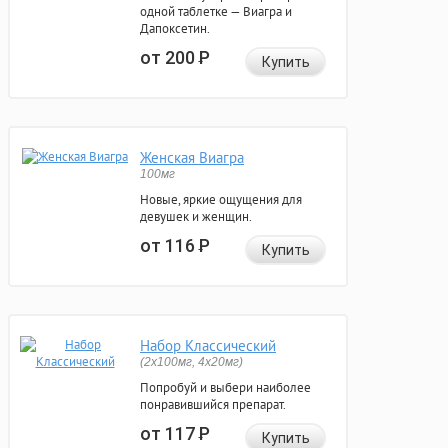
одной таблетке — Виагра и
Дапоксетин.
от 200
Р
Купить
Женская Виагра
100мг
Новые, яркие ощущения для
девушек и женщин.
от 116
Р
Купить
Набор Классический
(2x100мг, 4x20мг)
Попробуй и выбери наиболее
понравившийся препарат.
от 117
Р
Купить