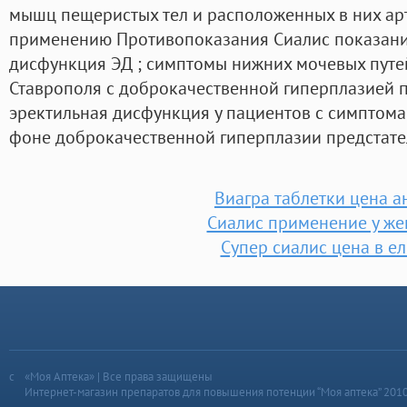
мышц пещеристых тел и расположенных в них арт
применению Противопоказания Сиалис показани
дисфункция ЭД ; симптомы нижних мочевых путей
Ставрополя с доброкачественной гиперплазией 
эректильная дисфункция у пациентов с симптом
фоне доброкачественной гиперплазии предстате
Виагра таблетки цена а
Сиалис применение у ж
Супер сиалис цена в е
«Моя Аптека» | Все права защищены
Интернет-магазин препаратов для повышения потенции “Моя аптека” 201