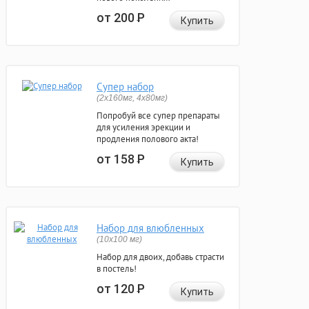
от 200
Р
Купить
Супер набор
(2х160мг, 4х80мг)
Попробуй все супер препараты
для усиления эрекции и
продления полового акта!
от 158
Р
Купить
Набор для влюбленных
(10х100 мг)
Набор для двоих, добавь страсти
в постель!
от 120
Р
Купить