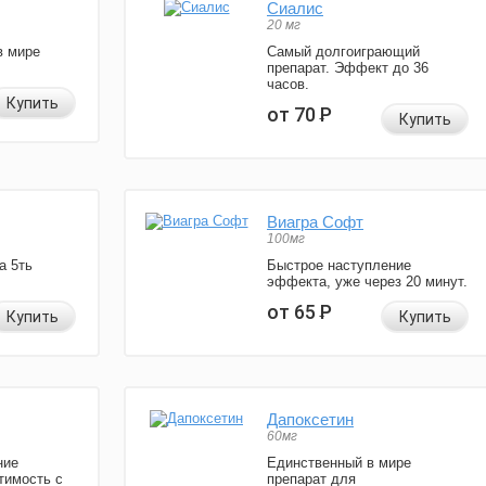
Сиалис
20 мг
в мире
Самый долгоиграющий
препарат. Эффект до 36
часов.
Купить
от 70
Р
Купить
Виагра Софт
100мг
а 5ть
Быстрое наступление
эффекта, уже через 20 минут.
от 65
Р
Купить
Купить
Дапоксетин
60мг
ние
Единственный в мире
тимость с
препарат для