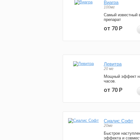
Виагра
100мг
Самый известный 
препарат
от 70
Р
Левитра
20 мг
Мощный эффект н
часов.
от 70
Р
Сиалис Софт
20мг
Быстрое наступле
эффекта и совмес