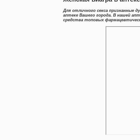
Для отличного секса признанные д
аптеке Вашего города. В нашей а
средства топовых фармацевтически