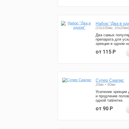
Набор "Два в од
(10x100мг, 10x20мг
Два самых популя
препарата для уси
эрекции в одном н
от 115
Р
Супер Сиалис
20мг + 60мг
Усиление эрекции 
и продление полов
одной таблетке.
от 90
Р