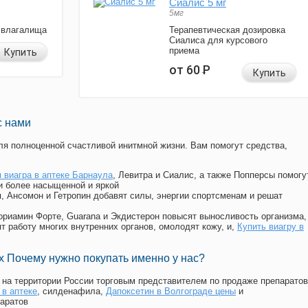
Сиалис 5 мг
5мг
 влагалища
Терапевтическая дозировка
Сиалиса для курсового
приема
Купить
от 60
Р
Купить
с нами
я полноценной счастливой инитмной жизни. Вам помогут средства,
 виагра в аптеке Барнаула
, Левитра и Сиалис, а также Попперсы помогу
и более насыщенной и яркой
п, Ансомон и Гетропин добавят силы, энергии спортсменам и решат
, Мориамин Форте, Guarana и Экдистерон повысят выносливость организма,
т работу многих внутренних органов, омолодят кожу, и,
Купить виагру в
 Почему нужно покупать именно у нас?
на территории России торговым представителем по продаже препаратов
 в аптеке
, силденафила
,
Дапоксетин в Волгограде цены
и
аратов