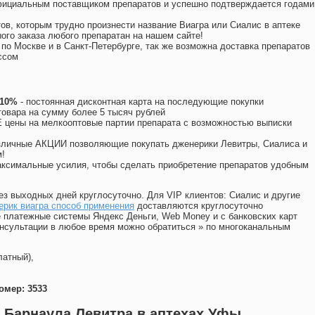
официальным поставщиком препаратов и успешно подтверждается годами
ов, которым трудно произнести название Виагра или Сиалис в аптеке
ого заказа любого препаратан на нашем сайте!
 по Москве и в Санкт-Петербурге, так же возможна доставка препаратов
ссом
 10%
- постоянная дисконтная карта на последующие покупки
товара на сумму более 5 тысяч рублей
цены на мелкооптовые партии препарата с возможностью выписки
различные АКЦИИ позволяющие покупать дженерики Левитры, Сиалиса и
!
ксимальные усилия, чтобы сделать приобретение препаратов удобным
ез выходных дней круглосуточно. Для VIP клиентов: Сиалис и другие
ерик виагра способ применения
доставляются круглосуточно
 платежные системы Яндекс Деньги, Web Money и с банковских карт
консультации в любое время можно обратиться
»
по многоканальным
латный),
омер: 3533
е Барнаула Левитра в аптехах Уфы