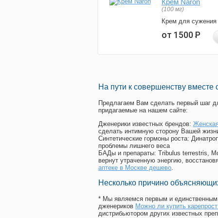
Крем Naron
(100 мг)
Крем для сужения
от 1500
Р
На пути к совершенству вместе 
Предлагаем Вам сделать первый шаг дл
придагаемые на нашем сайте:
Дженерики известных брендов:
Женская
сделать интимную сторону Вашей жизн
Синтетические гормоны роста
: Динатро
проблемы лишнего веса
БАДы и препараты:
Tribulus terrestris
вернут утраченную энергию, восстановя
аптеке в Москве дешево
.
Несколько причино объясняющих
* Мы являемся первым и единственным 
дженериков
Можно ли купить карепрост
дистрибьютором других известных преп