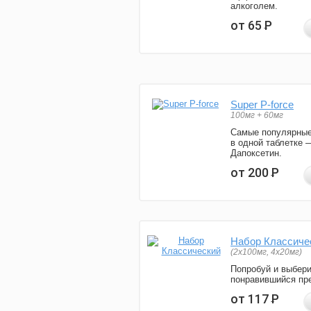
алкоголем.
от 65
Р
Super P-force
100мг + 60мг
Самые популярные
в одной таблетке 
Дапоксетин.
от 200
Р
Набор Классиче
(2x100мг, 4x20мг)
Попробуй и выбер
понравившийся пре
от 117
Р