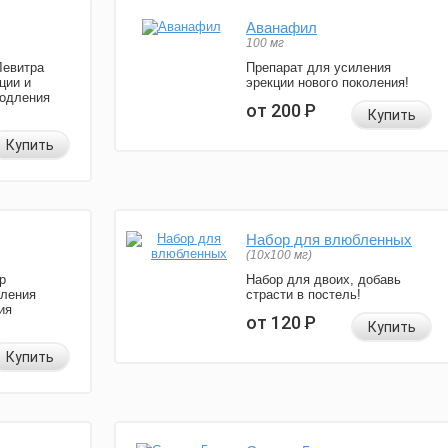
Аванафил
100 мг
Левитра
Препарат для усиления
ции и
эрекции нового поколения!
родления
от 200
Р
Купить
Купить
Набор для влюбленных
(10х100 мг)
р
Набор для двоих, добавь
иления
страсти в постель!
ия
от 120
Р
Купить
Купить