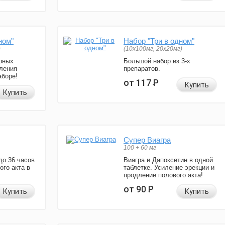
ном"
Набор "Три в одном"
)
(10x100мг, 20x20мг)
рных
Большой набор из 3-х
ления
препаратов.
аборе!
от 117
Р
Купить
Купить
Супер Виагра
100 + 60 мг
до 36 часов
Виагра и Дапоксетин в одной
ого акта в
таблетке. Усиление эрекции и
продление полового акта!
от 90
Р
Купить
Купить