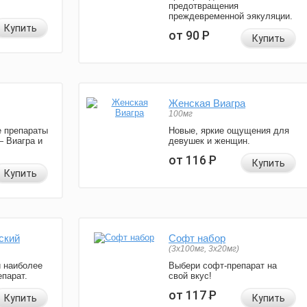
предотвращения
преждевременной эякуляции.
Купить
от 90
Р
Купить
Женская Виагра
100мг
 препараты
Новые, яркие ощущения для
— Виагра и
девушек и женщин.
от 116
Р
Купить
Купить
ский
Софт набор
(3x100мг, 3x20мг)
и наиболее
Выбери софт-препарат на
парат.
свой вкус!
от 117
Р
Купить
Купить