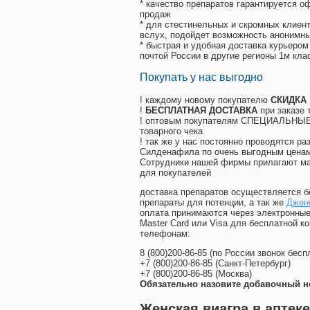
* качество препаратов гарантируется 
продаж
* для стестинельных и скромных клиент
вслух, подойдет возможность анонимны
* быстрая и удобная доставка курьером
почтой России в другие регионы 1м кла
Покупать у нас выгодно
! каждому новому покупателю
СКИДКА
!
БЕСПЛАТНАЯ ДОСТАВКА
при заказе 
! оптовым покупателям СПЕЦИАЛЬНЫЕ 
товарного чека
! так же у нас постоянно проводятся 
Силденафила по очень выгодным ценам
Cотрудники нашей фирмы прилагают ма
для покупателей
доставка препаратов осуществляется б
препараты для потенции, а так же
Джен
оплата принимаются через электронные
Master Card или Visa для бесплатной 
телефонам:
8
(800
)200-86-85
(
по России звонок бесп
+7
(800
)200-86-85
(
Санкт-Петербург)
+7
(800
)200-86-85
(
Москва)
Обязательно назовите добавочный н
Женская виагра в аптек