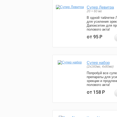
Супер Левитра
20 + 60 мг
В одной таблетке 
для усиления эрек
Дапоксетин для п
полового акта!
от 95
Р
Супер набор
(2х160мг, 4х80мг)
Попробуй все супе
препараты для ус
эрекции и продлен
полового акта!
от 158
Р