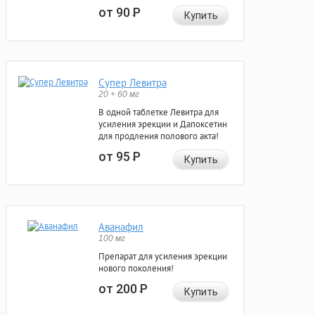
от 90
Р
Купить
Супер Левитра
20 + 60 мг
В одной таблетке Левитра для
усиления эрекции и Дапоксетин
для продления полового акта!
от 95
Р
Купить
Аванафил
100 мг
Препарат для усиления эрекции
нового поколения!
от 200
Р
Купить