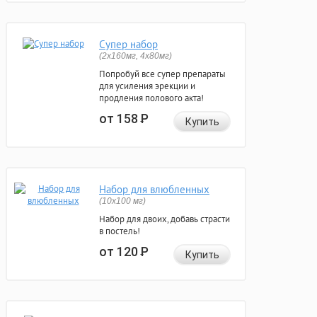
Супер набор
(2х160мг, 4х80мг)
Попробуй все супер препараты
для усиления эрекции и
продления полового акта!
от 158
Р
Купить
Набор для влюбленных
(10х100 мг)
Набор для двоих, добавь страсти
в постель!
от 120
Р
Купить