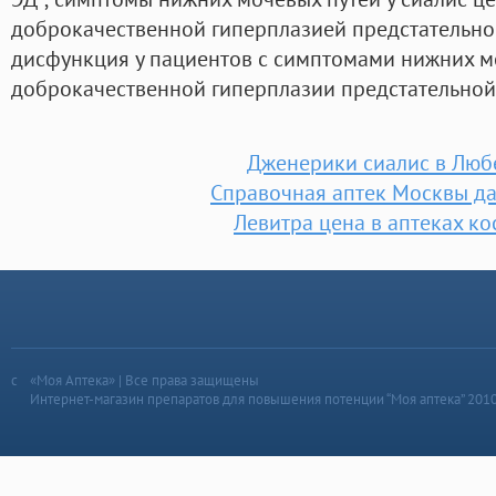
доброкачественной гиперплазией предстательно
дисфункция у пациентов с симптомами нижних м
доброкачественной гиперплазии предстательной
Дженерики сиалис в Люб
Справочная аптек Москвы д
Левитра цена в аптеках к
«Моя Аптека» | Все права защищены
Интернет-магазин препаратов для повышения потенции “Моя аптека” 201