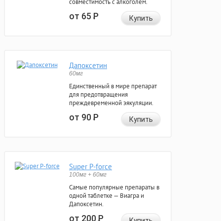
совместимость с алкоголем.
от 65
Р
Купить
Дапоксетин
60мг
Единственный в мире препарат
для предотвращения
преждевременной эякуляции.
от 90
Р
Купить
Super P-force
100мг + 60мг
Самые популярные препараты в
одной таблетке — Виагра и
Дапоксетин.
от 200
Р
Купить