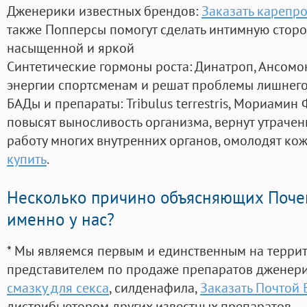
Дженерики известных брендов:
Заказать карепро
также Попперсы помогут сделать интимную стор
насыщенной и яркой
Синтетические гормоны роста
: Динатроп, Ансомо
энергии спортсменам и решат проблемы лишнего
БАДы и препараты:
Tribulus terrestris, Мориамин
повысят выносливость организма, вернут утрачен
работу многих внутренних органов, омолодят кожу
купить
.
Несколько причино объясняющих Поче
именно у нас?
* Мы являемся первым и единственным на терри
представителем по продаже препаратов дженер
смазку для секса
, силденафила
,
Заказать Почтой
дистрибьютором других известных препаратов