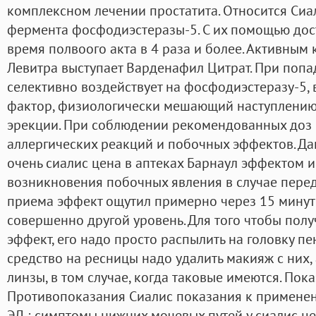
комплексном лечении простатита. Относится Сиа
фермента фосфодиэстеразы-5. С их помощью дос
время полвоого акта в 4 раза и более. Активны
Левитра выступает Варденафил Цитрат. При попа
селективно воздействует на фосфодиэстеразу-5, в
фактор, физиологически мешающий наступлению
эрекции. При соблюдении рекомендованных доз 
аллергических реакций и побочных эффектов. Да
очень сиалис цена в аптеках Барнаул эффектом 
возникновения побочных явления в случае пере
приема эффект ощутил примерно через 15 минут 
совершенно другой уровень. Для того чтобы пол
эффект, его надо просто распылить на головку пе
средство на ресницы надо удалить макияж с них, 
линзы, в том случае, когда таковые имеются. По
Противопоказания Сиалис показания к примене
ЭД ; симптомы нижних мочевых путей у сиалис це