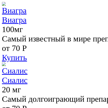
Виагра
100мг
Самый известный в мире пре
от 70
Р
Купить
Сиалис
20 мг
Самый долгоиграющий препара