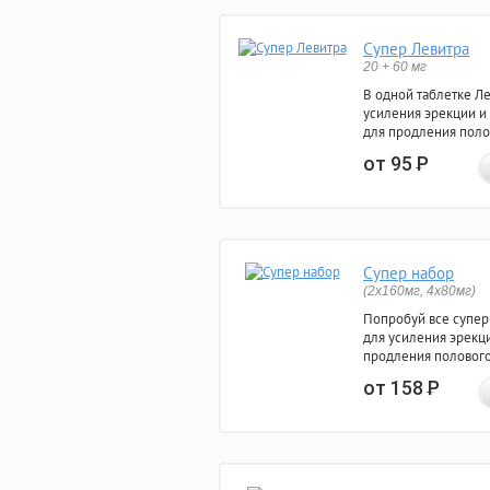
Супер Левитра
20 + 60 мг
В одной таблетке Л
усиления эрекции и
для продления поло
от 95
Р
Супер набор
(2х160мг, 4х80мг)
Попробуй все супер
для усиления эрекц
продления полового
от 158
Р