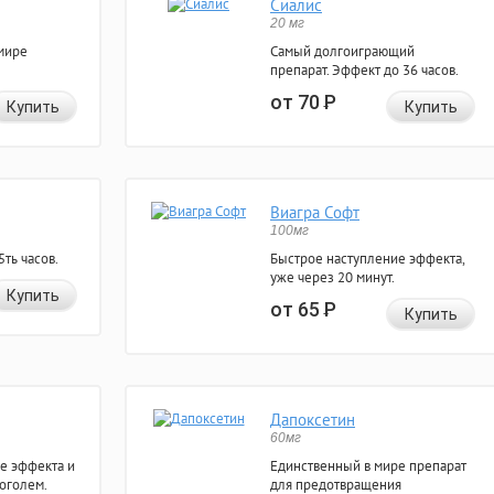
Сиалис
20 мг
мире
Самый долгоиграющий
препарат. Эффект до 36 часов.
от 70
Р
Купить
Купить
Виагра Софт
100мг
ть часов.
Быстрое наступление эффекта,
уже через 20 минут.
Купить
от 65
Р
Купить
Дапоксетин
60мг
е эффекта и
Единственный в мире препарат
коголем.
для предотвращения