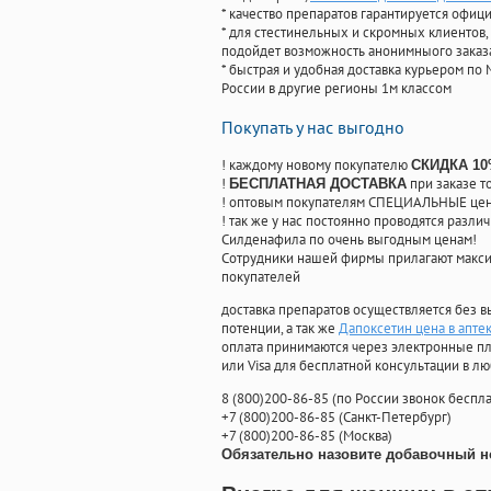
* качество препаратов гарантируется офи
* для стестинельных и скромных клиентов,
подойдет возможность анонимныого заказа
* быстрая и удобная доставка курьером по 
России в другие регионы 1м классом
Покупать у нас выгодно
! каждому новому покупателю
СКИДКА 1
!
при заказе т
БЕСПЛАТНАЯ ДОСТАВКА
! оптовым покупателям СПЕЦИАЛЬНЫЕ цены
! так же у нас постоянно проводятся раз
Силденафила по очень выгодным ценам!
Cотрудники нашей фирмы прилагают макси
покупателей
доставка препаратов осуществляется без в
потенции, а так же
Дапоксетин цена в апте
оплата принимаются через электронные пл
или Visa для бесплатной консультации в л
8
(800
)200-86-85
(
по России звонок беспла
+7
(800
)200-86-85
(
Санкт-Петербург)
+7
(800
)200-86-85
(
Москва)
Обязательно назовите добавочный н