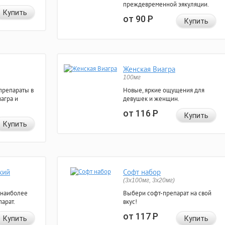
преждевременной эякуляции.
Купить
от 90
Р
Купить
Женская Виагра
100мг
препараты в
Новые, яркие ощущения для
агра и
девушек и женщин.
от 116
Р
Купить
Купить
кий
Софт набор
(3x100мг, 3x20мг)
 наиболее
Выбери софт-препарат на свой
арат.
вкус!
от 117
Р
Купить
Купить