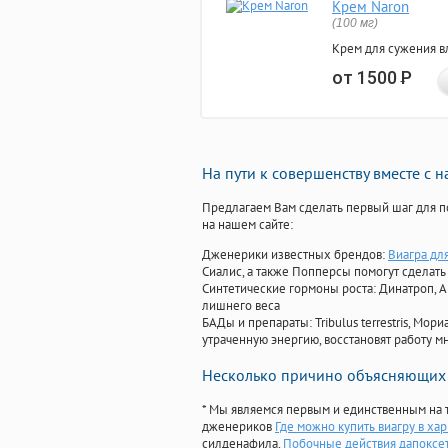
Крем Naron
(100 мг)
Крем для сужения в
от 1500
Р
На пути к совершенству вместе с 
Предлагаем Вам сделать первый шаг для п
на нашем сайте:
Дженерики известных брендов:
Виагра дл
Сиалис, а также Попперсы помогут сделат
Синтетические гормоны роста
: Динатроп, 
лишнего веса
БАДы и препараты:
Tribulus terrestris, М
утраченную энергию, восстановят работу мн
Несколько причино объясняющих 
* Мы являемся первым и единственным на 
дженериков
Где можно купить виагру в ха
силденафила
,
Побочные действия дапоксе