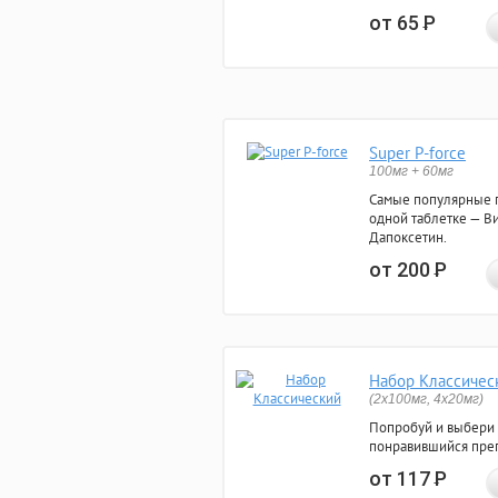
от 65
Р
Super P-force
100мг + 60мг
Самые популярные 
одной таблетке — Ви
Дапоксетин.
от 200
Р
Набор Классичес
(2x100мг, 4x20мг)
Попробуй и выбери
понравившийся преп
от 117
Р