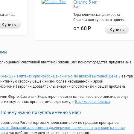
Сиалис 5 мг
5мг
лагалища
Терапевтическая дозировка
Сиалиса для курсового приема
Купить
от 60
Р
Купить
нами
олноценной счастливой инитмной жизни. Вам помогут средства, придагаемые
я женщин в аптеках красноярска. анонимно, по низкой выгодной цене
, Левитра
ь интимную сторону Вашей жизни более насыщенной и яркой
Ансомон и Гетропин добавят силы, энергии спортсменам и решат проблемы
ориамин Форте, Guarana и Экдистерон повысят выносливость организма, вернут
огих внутренних органов, омолодят кожу, и,
Варикоцеле левитра
.
Почему нужно покупать именно у нас?
территории России торговым представителем по продаже препаратов
рькове. большой ассортимент дженериков, низкие цены, высокое качество
,
тин
и дистрибьютором других известных препаратов