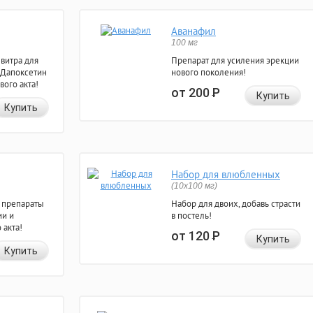
Аванафил
100 мг
евитра для
Препарат для усиления эрекции
 Дапоксетин
нового поколения!
вого акта!
от 200
Р
Купить
Купить
Набор для влюбленных
(10х100 мг)
 препараты
Набор для двоих, добавь страсти
ии и
в постель!
 акта!
от 120
Р
Купить
Купить