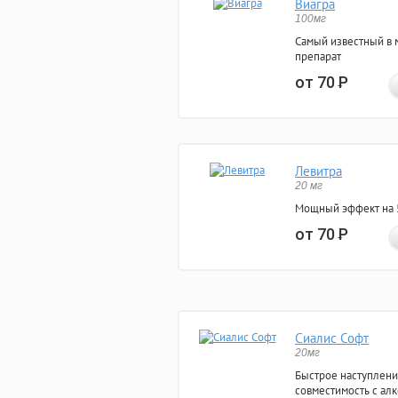
Виагра
100мг
Самый известный в 
препарат
от 70
Р
Левитра
20 мг
Мощный эффект на 5
от 70
Р
Сиалис Софт
20мг
Быстрое наступлени
совместимость с ал