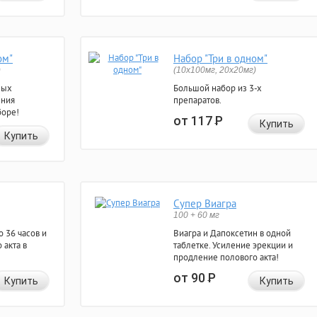
ом"
Набор "Три в одном"
)
(10x100мг, 20x20мг)
ных
Большой набор из 3-х
ения
препаратов.
боре!
от 117
Р
Купить
Купить
Супер Виагра
100 + 60 мг
 36 часов и
Виагра и Дапоксетин в одной
 акта в
таблетке. Усиление эрекции и
продление полового акта!
от 90
Р
Купить
Купить