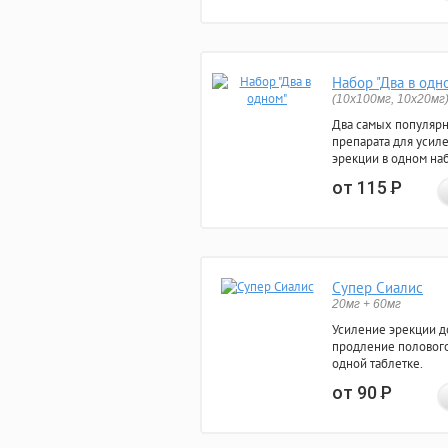
Набор "Два в одн
(10x100мг, 10x20мг
Два самых популяр
препарата для усил
эрекции в одном на
от 115
Р
Супер Сиалис
20мг + 60мг
Усиление эрекции до
продление полового
одной таблетке.
от 90
Р