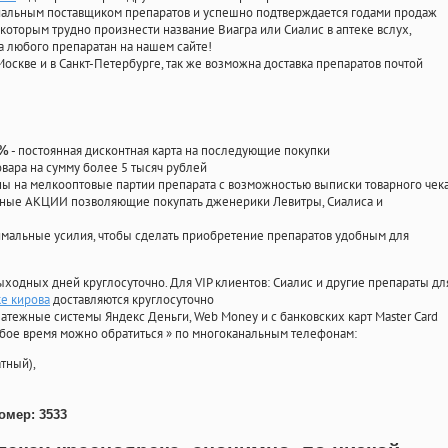
циальным поставщиком препаратов и успешно подтверждается годами продаж
 которым трудно произнести название Виагра или Сиалис в аптеке вслух,
 любого препаратан на нашем сайте!
Москве и в Санкт-Петербурге, так же возможна доставка препаратов почтой
- постоянная дисконтная карта на последующие покупки
0%
овара на сумму более 5 тысяч рублей
 на мелкооптовые партии препарата с возможностью выписки товарного чек
личные АКЦИИ позволяющие покупать дженерики Левитры, Сиалиса и
мальные усилия, чтобы сделать приобретение препаратов удобным для
ыходных дней круглосуточно. Для VIP клиентов: Сиалис и другие препараты дл
ке кирова
доставляются круглосуточно
атежные системы Яндекс Деньги, Web Money и с банковских карт Master Card
юбое время можно обратиться
»
по многоканальным телефонам:
тный),
омер: 3533