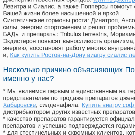
Левитра и Сиалис, а также Попперсы помогут
Вашей жизни более насыщенной и яркой
Синтетические гормоны роста
: Динатроп, Анс
силы, энергии спортсменам и решат проблем
БАДы и препараты:
Tribulus terrestris, Мориа
Экдистерон повысят выносливость организма,
энергию, восстановят работу многих внутренн
и,
Как купить Ростов-на-Дону виагру сиалис л
Несколько причино объясняющих По
именно у нас?
* Мы являемся первым и единственным на те
представителем по продаже препаратов дже
Хабаровске
, силденафила
,
Купить виагру соф
дистрибьютором других известных препарато
* качество препаратов гарантируется офици
препаратов и успешно подтверждается годам
* для стестинельных и скромных клиентов, ко