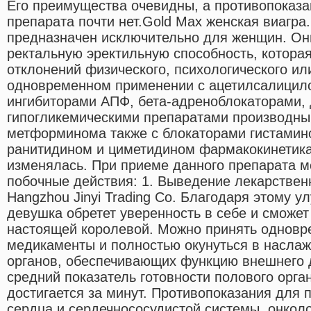
Его преимущества очевидны, а противопоказ
препарата почти нет.Gold Max женская виагра
предназначен исключительно для женщин. Он
ректальную эректильную способность, которая
отклонений физического, психологического и
одновременном применении с ацетилсалицило
ингибиторами АПФ, бета-адреноблокаторами, 
гипогликемическими препаратами производн
метформинома также с блокаторами гистамин
ранитидином и циметидином фармакокинетик
изменялась. При приеме данного препарата м
побочные действия: 1. Выведение лекарствен
Hangzhou Jinyi Trading Co. Благодаря этому у
девушка обретет уверенность в себе и сможет
настоящей королевой. Можно принять одновр
медикаменты и полностью окунуться в наслаж
органов, обеспечивающих функцию внешнего 
средний показатель готовности полового орга
достигается за минут. Противопоказания для
сердца и сердечнососудистой системы, онкол