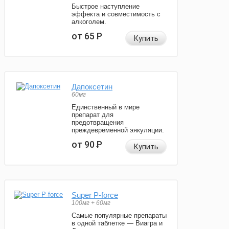
Быстрое наступление
эффекта и совместимость с
алкоголем.
от 65
Р
Купить
Дапоксетин
60мг
Единственный в мире
препарат для
предотвращения
преждевременной эякуляции.
от 90
Р
Купить
Super P-force
100мг + 60мг
Самые популярные препараты
в одной таблетке — Виагра и