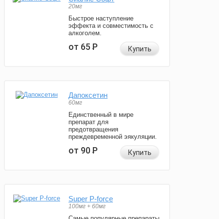
20мг
Быстрое наступление
эффекта и совместимость с
алкоголем.
от 65
Р
Купить
Дапоксетин
60мг
Единственный в мире
препарат для
предотвращения
преждевременной эякуляции.
от 90
Р
Купить
Super P-force
100мг + 60мг
Самые популярные препараты