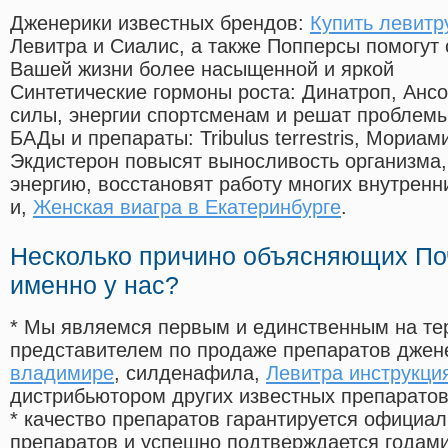
Дженерики известных брендов:
Купить левитр
Левитра и Сиалис, а также Попперсы помогут
Вашей жизни более насыщенной и яркой
Синтетические гормоны роста
: Динатроп, Анс
силы, энергии спортсменам и решат проблем
БАДы и препараты:
Tribulus terrestris, Мориа
Экдистерон повысят выносливость организма,
энергию, восстановят работу многих внутренн
и,
Женская виагра в Екатеринбурге
.
Несколько причино объясняющих По
именно у нас?
* Мы являемся первым и единственным на те
представителем по продаже препаратов дже
владимире
, силденафила
,
Левитра инструкци
дистрибьютором других известных препарато
* качество препаратов гарантируется офици
препаратов и успешно подтверждается годам