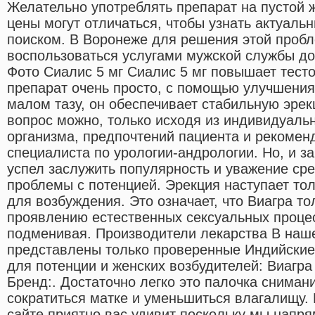
Желательно употреблять препарат на пустой 
цены могут отличаться, чтобы узнать актуаль
поиском. В Воронеже для решения этой проб
воспользоваться услугами мужской службы до
Фото Сиалис 5 мг Сиалис 5 мг повышает тесто
препарат очень просто, с помощью улучшени
малом тазу, он обеспечивает стабильную эрек
вопрос можно, только исходя из индивидуаль
организма, предпочтений пациента и рекомен
специалиста по урологии-андрологии. Но, и за
успел заслужить популярность и уважение с
проблемы с потенцией. Эрекция наступает тол
для возбуждения. Это означает, что Виагра то
проявлению естественных сексуальных процес
подменивая. Производители лекарства В наше
представлены только проверенные Индийские
для потенции и женских возбудителей: Виагр
Бренд:. Достаточно легко это палочка сниман
сократиться матке и уменьшиться влагалищу.
сайте приятно вас удивит поскольку мы напр