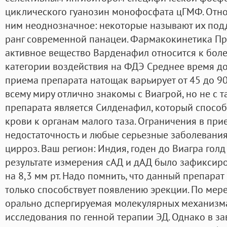
циклического гуанозин монофосфата цГМФ. Отн
ним неоднозначное: некоторые называют их подд
ранг современной панацеи. Фармакокинетика П
активное вещество Варденафил относится к бол
категории воздействия на ФДЭ Среднее время д
приема препарата натощак варьирует от 45 до 9
всему миру отлично знакомы с Виагрой, но не с 
препарата является Силденафил, который способ
крови к органам малого таза. Ограничения в пр
недостаточность и любые серьезные заболевания 
цирроз. Ваш регион: Индия, годен до Виагра голд
результате измерения сАД и дАД было зафиксир
на 8,3 мм рт. Надо помнить, что данный препарат
только способствует появлению эрекции. По мер
орально дспергируемая молекулярных механизма
исследования по генной терапии ЭД. Однако в з