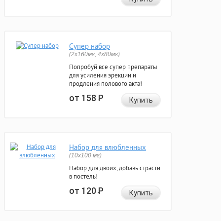
Супер набор
(2х160мг, 4х80мг)
Попробуй все супер препараты
для усиления эрекции и
продления полового акта!
от 158
Р
Купить
Набор для влюбленных
(10х100 мг)
Набор для двоих, добавь страсти
в постель!
от 120
Р
Купить