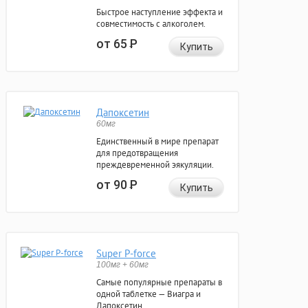
Быстрое наступление эффекта и
совместимость с алкоголем.
от 65
Р
Купить
Дапоксетин
60мг
Единственный в мире препарат
для предотвращения
преждевременной эякуляции.
от 90
Р
Купить
Super P-force
100мг + 60мг
Самые популярные препараты в
одной таблетке — Виагра и
Дапоксетин.