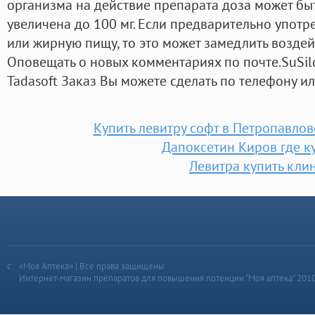
организма на действие препарата доза может бы
увеличена до 100 мг. Если предварительно употр
или жирную пищу, то это может замедлить воздей
Оповещать о новых комментариях по почте.SuSildi
Tadasoft Заказ Вы можете сделать по телефону и
Купить левитру софт в Петропавло
Дапоксетин Киров где к
Левитра купить кли
«Моя Аптека» | Все права защищены
Интернет-магазин препаратов для повышения потенции “Моя аптека” 201