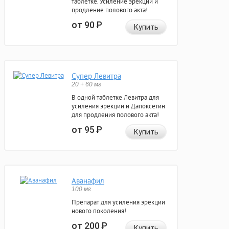
таблетке. Усиление эрекции и
продление полового акта!
от 90
Р
Купить
Супер Левитра
20 + 60 мг
В одной таблетке Левитра для
усиления эрекции и Дапоксетин
для продления полового акта!
от 95
Р
Купить
Аванафил
100 мг
Препарат для усиления эрекции
нового поколения!
от 200
Р
Купить