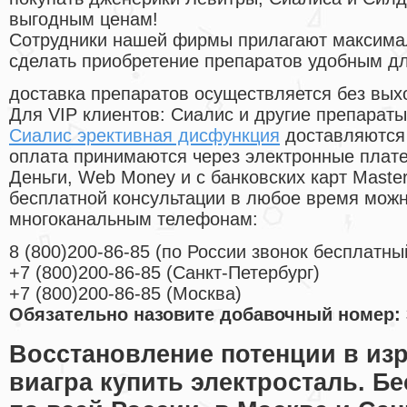
выгодным ценам!
Cотрудники нашей фирмы прилагают максима
сделать приобретение препаратов удобным д
доставка препаратов осуществляется без вых
Для VIP клиентов: Сиалис и другие препараты
Сиалис эрективная дисфункция
доставляются 
оплата принимаются через электронные плат
Деньги, Web Money и с банковских карт Master
бесплатной консультации в любое время мож
многоканальным телефонам:
8
(800
)200-86-85
(
по России звонок бесплатны
+7
(800
)200-86-85
(
Санкт-Петербург)
+7
(800
)200-86-85
(
Москва)
Обязательно назовите добавочный номер: 
Восстановление потенции в из
виагра купить электросталь. Б