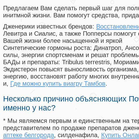
Предлагаем Вам сделать первый шаг для пол
инитмной жизни. Вам помогут средства, прид
Дженерики известных брендов:
Восстановлени
Левитра и Сиалис, а также Попперсы помогут
Вашей жизни более насыщенной и яркой
Синтетические гормоны роста
: Динатроп, Анс
силы, энергии спортсменам и решат проблем
БАДы и препараты:
Tribulus terrestris, Мориа
Экдистерон повысят выносливость организма,
энергию, восстановят работу многих внутренн
и,
Где можно купить виагру Тамбов
.
Несколько причино объясняющих По
именно у нас?
* Мы являемся первым и единственным на те
представителем по продаже препаратов дже
аптеке белгорода
, силденафила
,
Купить Онла