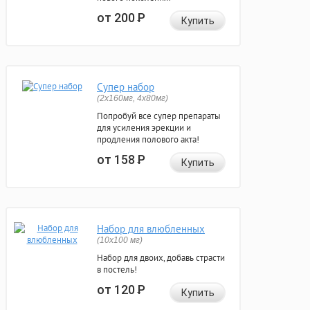
от 200
Р
Купить
Супер набор
(2х160мг, 4х80мг)
Попробуй все супер препараты
для усиления эрекции и
продления полового акта!
от 158
Р
Купить
Набор для влюбленных
(10х100 мг)
Набор для двоих, добавь страсти
в постель!
от 120
Р
Купить