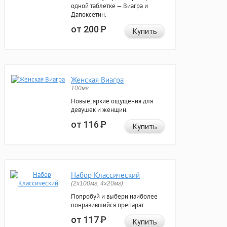
одной таблетке — Виагра и
Дапоксетин.
от 200
Р
Купить
Женская Виагра
100мг
Новые, яркие ощущения для
девушек и женщин.
от 116
Р
Купить
Набор Классический
(2x100мг, 4x20мг)
Попробуй и выбери наиболее
понравившийся препарат.
от 117
Р
Купить