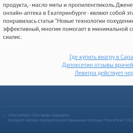
продукта, - масло мяты и пропиленгликоль. Джен
онлайн-аптека в Екатеринбурге - являют собой эт
понравилась статья "Новые технологии похудения 
эффективный, многим помогает в минимальной ск
сиалис.
Где купить виагру в Сар
Дапоксетин отзывы враче
Левитра действует че
«Моя Аптека» | Все права защищены
Интернет-магазин препаратов для повышения потенции “Моя аптека” 201