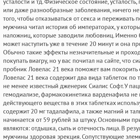
усталости и тд. Физическое состояние, усталость
или даже разнообразные заболевания, ничего не
того, чтобы отказываться от секса и переживать 
мужчина читал история об императорах, у котор
наложниц, которые заводили любовниц. Именно 
может наступить уже в течение 20 минут и она п
Обычно такие эффекты незначительные и проходя
покупать виагру, но у вас почитал на сайте, что 
пробник Ловелас 21 века поможет вам покорить
Ловелас 21 века содержит два вида таблеток по 
не менее известный дженерик Сиалис Софт. У па
гемодиализе, фармакокинетика варденафила не и
действующего вещества в этих таблетках использ
содержит 20 мг тадалафила, а также магний и тал
начинается от 59 рублей за штуку. Основными п
являются: отдышка, сыпь и отечность лица. В резу
мужчины здоровая эрекция. Сопутствующие элемен