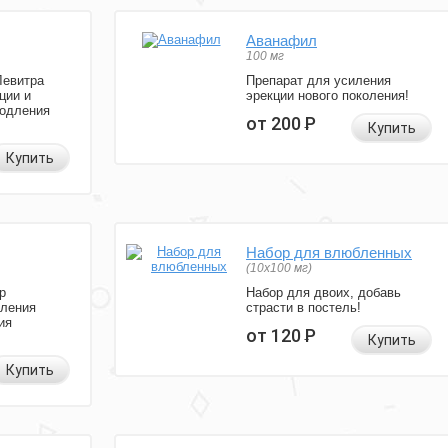
Аванафил
100 мг
Левитра
Препарат для усиления
ции и
эрекции нового поколения!
родления
от 200
Р
Купить
Купить
Набор для влюбленных
(10х100 мг)
р
Набор для двоих, добавь
иления
страсти в постель!
ия
от 120
Р
Купить
Купить