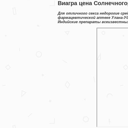
Виагра цена Солнечногор
Для отличного секса недорогие сре
фармацевтической аптеке Улана-Уд
Индийские препараты всеизвестны