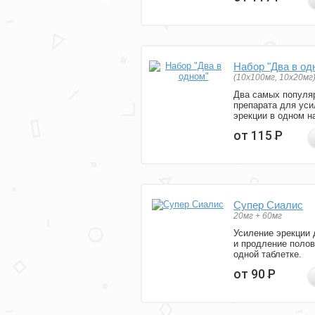
Набор "Два в од
(10x100мг, 10x20мг
Два самых популя
препарата для уси
эрекции в одном н
от 115
Р
Супер Сиалис
20мг + 60мг
Усиление эрекции 
и продление полов
одной таблетке.
от 90
Р