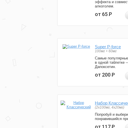
эффекта и совмес
алкоголем.
от 65
Р
Super P-force
100мг + 60мг
Самые популярные
в одной таблетке 
Дапоксетин.
от 200
Р
Набор Классиче
(2x100мг, 4x20мг)
Попробуй и выбер
понравившийся пре
от 117
Р