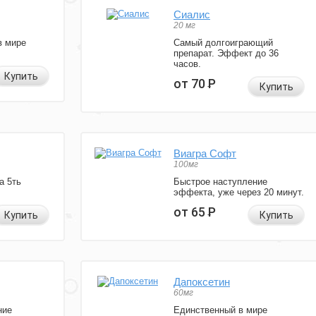
Сиалис
20 мг
в мире
Самый долгоиграющий
препарат. Эффект до 36
часов.
Купить
от 70
Р
Купить
Виагра Софт
100мг
а 5ть
Быстрое наступление
эффекта, уже через 20 минут.
от 65
Р
Купить
Купить
Дапоксетин
60мг
ние
Единственный в мире