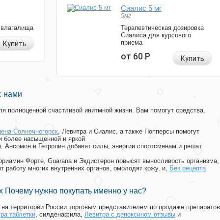
Сиалис 5 мг
5мг
 влагалища
Терапевтическая дозировка
Сиалиса для курсового
приема
Купить
от 60
Р
Купить
с нами
я полноценной счастливой инитмной жизни. Вам помогут средства,
цена Солнечногорск
, Левитра и Сиалис, а также Попперсы помогут
и более насыщенной и яркой
п, Ансомон и Гетропин добавят силы, энергии спортсменам и решат
, Мориамин Форте, Guarana и Экдистерон повысят выносливость организма,
т работу многих внутренних органов, омолодят кожу, и,
Без рецепта
.
 Почему нужно покупать именно у нас?
на территории России торговым представителем по продаже препаратов
гра таблетки
, силденафила
,
Левитра с депоксином отзывы
и