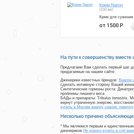
Крем Naron
(100 мг)
Крем для сужения
от 1500
Р
На пути к совершенству вместе 
Предлагаем Вам сделать первый шаг дл
придагаемые на нашем сайте:
Дженерики известных брендов:
Виагра 
сделать интимную сторону Вашей жизн
Синтетические гормоны роста
: Динатро
проблемы лишнего веса
БАДы и препараты:
Tribulus terrestris
вернут утраченную энергию, восстановя
купить в Москве виагру сиалис левитру
Несколько причино объясняющих
* Мы являемся первым и единственным 
дженериков
Не дорого купить в спб виа