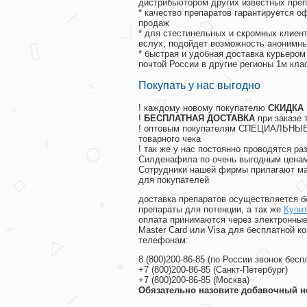
дистрибьютором других известных преп
* качество препаратов гарантируется 
продаж
* для стестинельных и скромных клиент
вслух, подойдет возможность анонимны
* быстрая и удобная доставка курьером
почтой России в другие регионы 1м кла
Покупать у нас выгодно
! каждому новому покупателю
СКИДКА
!
БЕСПЛАТНАЯ ДОСТАВКА
при заказе 
! оптовым покупателям СПЕЦИАЛЬНЫЕ 
товарного чека
! так же у нас постоянно проводятся 
Силденафила по очень выгодным ценам
Cотрудники нашей фирмы прилагают ма
для покупателей
доставка препаратов осуществляется б
препараты для потенции, а так же
Купи
оплата принимаются через электронные
Master Card или Visa для бесплатной 
телефонам:
8
(800
)200-86-85
(
по России звонок бесп
+7
(800
)200-86-85
(
Санкт-Петербург)
+7
(800
)200-86-85
(
Москва)
Обязательно назовите добавочный н