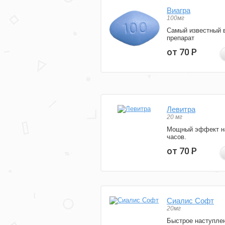
Виагра
100мг
Самый известный 
препарат
от 70
Р
Левитра
20 мг
Мощный эффект н
часов.
от 70
Р
Сиалис Софт
20мг
Быстрое наступле