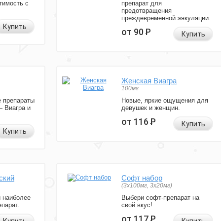
тимость с
препарат для
предотвращения
преждевременной эякуляции.
Купить
от 90
Р
Купить
Женская Виагра
100мг
 препараты
Новые, яркие ощущения для
— Виагра и
девушек и женщин.
от 116
Р
Купить
Купить
ский
Софт набор
(3x100мг, 3x20мг)
и наиболее
Выбери софт-препарат на
парат.
свой вкус!
от 117
Р