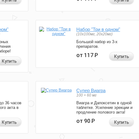
Купить
Купить
ном"
Набор "Три в одном"
)
(10x100мг, 20x20мг)
рных
Большой набор из 3-х
ления
препаратов.
аборе!
от 117
Р
Купить
Купить
Супер Виагра
100 + 60 мг
до 36 часов
Виагра и Дапоксетин в одной
ого акта в
таблетке. Усиление эрекции и
продление полового акта!
от 90
Р
Купить
Купить