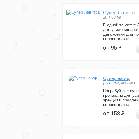
Супер Левитра
20 + 60 мг
В одной таблетке 
для усиления эрек
Дапоксетин для п
полового акта!
от 95
Р
Супер набор
(2х160мг, 4х80мг)
Попробуй все супе
препараты для ус
эрекции и продлен
полового акта!
от 158
Р