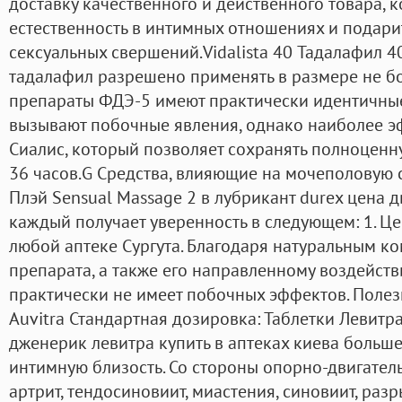
доставку качественного и действенного товара, 
естественность в интимных отношениях и подари
сексуальных свершений.Vidalista 40 Тадалафил 4
тадалафил разрешено применять в размере не бол
препараты ФДЭ-5 имеют практически идентичны
вызывают побочные явления, однако наиболее э
Сиалис, который позволяет сохранять полноцен
36 часов.G Средства, влияющие на мочеполовую 
Плэй Sensual Massage 2 в лубрикант durex цена д
каждый получает уверенность в следующем: 1. Це
любой аптеке Сургута. Благодаря натуральным к
препарата, а также его направленному воздейств
практически не имеет побочных эффектов. Полезн
Auvitra Стандартная дозировка: Таблетки Левит
дженерик левитра купить в аптеках киева больше 
интимную близость. Со стороны опорно-двигатель
артрит, тендосиновиит, миастения, синовиит, раз