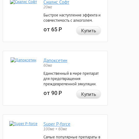
Сиалис Софт
20мг
Быстрое наступление эффекта и
совместимость с алкоголем.
от 65
Р
Купить
Дапоксетин
60мг
Единственный в мире препарат
для предотвращения
преждевременной эякуляции.
от 90
Р
Купить
Super P-force
100мг + 60мг
Самые популярные препараты в