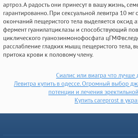
артроз. А радость они принесут в вашу жизнь, с
гарантированно. При сексуальной левитра 10 мг
окончаний пещеристого тела выделяется оксид 
фермент гуанилатциклазы и способствующий п
циклического гуанозинмонофосфата цГМФвследс
расслабление гладких мышц пещеристого тела, 
притока крови к половому члену.
Сиалис или виагра что лучше 
Левитра купить в одессе. Огромный выбор 
потенции и лечения эректильно
Купить careprost в укр