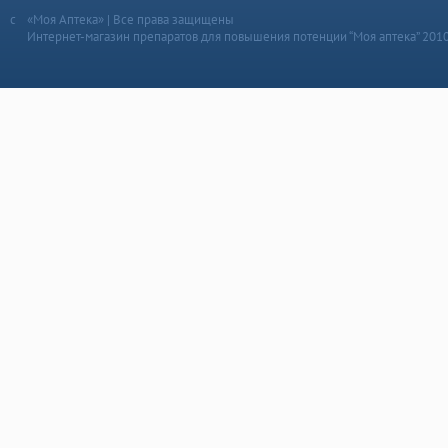
«Моя Аптека» | Все права защищены
Интернет-магазин препаратов для повышения потенции “Моя аптека” 201