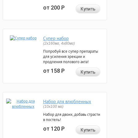
от 200
Р
Купить
Супер набор
(2х160мг, 4х80мг)
Попробуй все супер препараты
для усиления эрекции и
продления полового акта!
от 158
Р
Купить
Набор для влюбленных
(10х100 мг)
Набор для двоих, добавь страсти
в постель!
от 120
Р
Купить