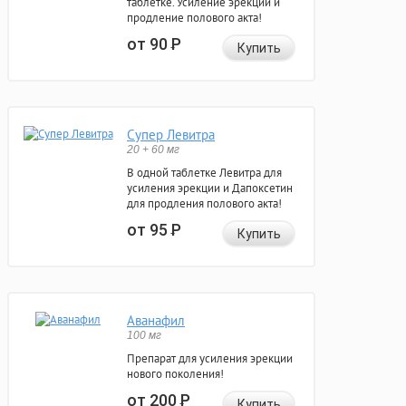
таблетке. Усиление эрекции и
продление полового акта!
от 90
Р
Купить
Супер Левитра
20 + 60 мг
В одной таблетке Левитра для
усиления эрекции и Дапоксетин
для продления полового акта!
от 95
Р
Купить
Аванафил
100 мг
Препарат для усиления эрекции
нового поколения!
от 200
Р
Купить