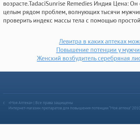
возрасте.TadaciSunrise Remedies Индия Цена: Он
целым рядом проблем, волнующих тысячи мужчин
проверить индекс массы тела с помощью просто
Левитра в каких аптеках мож
Повышение потенции у мужчи
Женский возбудитель серебряная лис
«Моя Аптека» | Все права защищены
Интернет-магазин препаратов для повышения потенции “Моя аптека” 201