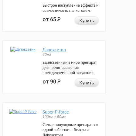
Быстрое наступление эффекта и
совместимость с алкоголем.
от 65
Р
Купить
Дапоксетин
60мг
Единственный в мире препарат
для предотвращения
преждевременной эякуляции.
от 90
Р
Купить
Super P-force
100мг + 60мг
Самые популярные препараты в
одной таблетке — Виагра и
Дапоксетин.