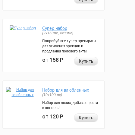
Супер набор
(2х160мг, 4х80мг)
Попробуй все супер препараты
для усиления эрекции и
продления полового акта!
от 158
Р
Купить
Набор для влюбленных
(10х100 мг)
Набор для двоих, добавь страсти
в постель!
от 120
Р
Купить