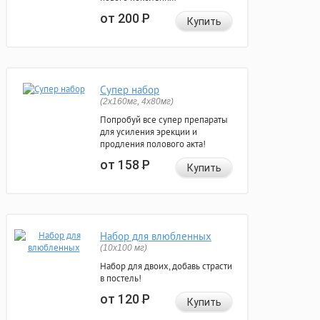
от 200
Р
Купить
Супер набор
(2х160мг, 4х80мг)
Попробуй все супер препараты
для усиления эрекции и
продления полового акта!
от 158
Р
Купить
Набор для влюбленных
(10х100 мг)
Набор для двоих, добавь страсти
в постель!
от 120
Р
Купить