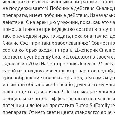
являющихся вышеназванными нитратами — стоит
не поддерживается! Побочные действия Сиалис, 
препараты, имеет побочные действия. Изначальн
действие IC на эрекцию у мужчин, пока, как это ч
помогла. Главное преимущество состоит в отсутс
таблетку водой и долго ждать, пока она начнет д
Сиалис Софт при таких заболеваниях: " Совместно
состав которых входят нитраты. Дженерик Сиали
соответствует Бренду Сиалис, содержит в своем 
Тадалафил 20 мг.Набор-пробник Ловелас 21 века
какой из этих двух известных препаратов подойд
кровообращение половых органов, тем самым уск
интимной обстановке. Спасибо другу и этому мага
нашел то, что давно искал! Несколько раз довод
официальных аптек - эффект реально нереальный
потенции и лечения простатита Butea SuFamily re
препарата: От него свет и цвета становятся ярче