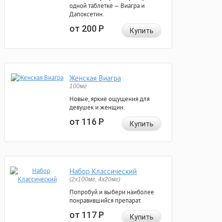
одной таблетке — Виагра и
Дапоксетин.
от 200
Р
Купить
Женская Виагра
100мг
Новые, яркие ощущения для
девушек и женщин.
от 116
Р
Купить
Набор Классический
(2x100мг, 4x20мг)
Попробуй и выбери наиболее
понравившийся препарат.
от 117
Р
Купить