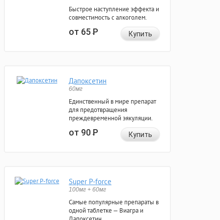
Быстрое наступление эффекта и
совместимость с алкоголем.
от 65
Р
Купить
Дапоксетин
60мг
Единственный в мире препарат
для предотвращения
преждевременной эякуляции.
от 90
Р
Купить
Super P-force
100мг + 60мг
Самые популярные препараты в
одной таблетке — Виагра и
Дапоксетин.