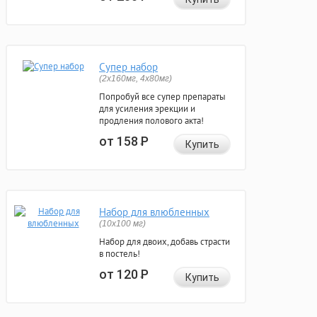
Супер набор
(2х160мг, 4х80мг)
Попробуй все супер препараты
для усиления эрекции и
продления полового акта!
от 158
Р
Купить
Набор для влюбленных
(10х100 мг)
Набор для двоих, добавь страсти
в постель!
от 120
Р
Купить