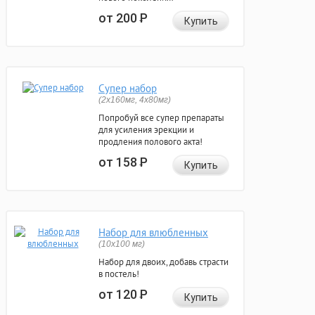
от 200
Р
Купить
Супер набор
(2х160мг, 4х80мг)
Попробуй все супер препараты
для усиления эрекции и
продления полового акта!
от 158
Р
Купить
Набор для влюбленных
(10х100 мг)
Набор для двоих, добавь страсти
в постель!
от 120
Р
Купить