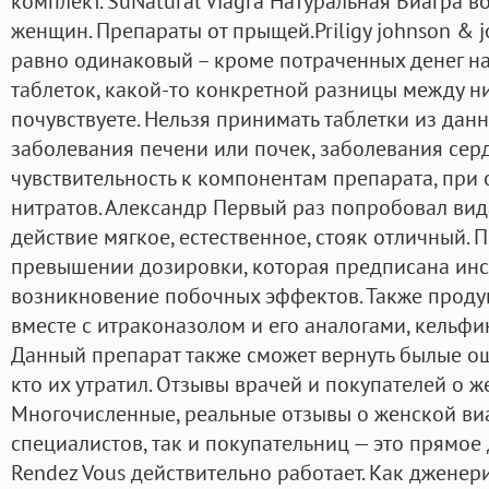
комплект. SuNatural Viagra Натуральная Виагра
женщин. Препараты от прыщей.Priligy johnson & j
равно одинаковый – кроме потраченных денег н
таблеток, какой-то конкретной разницы между ни
почувствуете. Нельзя принимать таблетки из данн
заболевания печени или почек, заболевания се
чувствительность к компонентам препарата, пр
нитратов. Александр Первый раз попробовал вида
действие мягкое, естественное, стояк отличный.
превышении дозировки, которая предписана инс
возникновение побочных эффектов. Также продук
вместе с итраконазолом и его аналогами, кельф
Данный препарат также сможет вернуть былые ощ
кто их утратил. Отзывы врачей и покупателей о ж
Многочисленные, реальные отзывы о женской ви
специалистов, так и покупательниц — это прямое 
Rendez Vous действительно работает. Как дженер