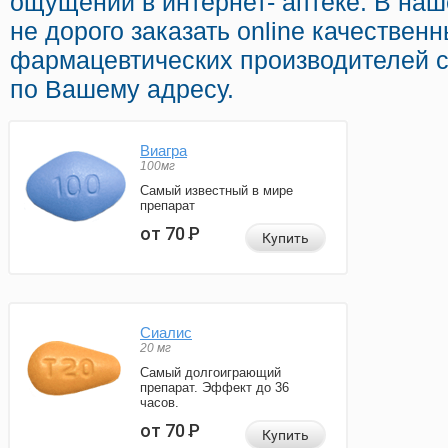
ощущений в интернет- аптеке. В на
не дорого заказать online качествен
фармацевтических производителей с
по Вашему адресу.
Виагра
100мг
Самый известный в мире
препарат
от 70
Р
Купить
Сиалис
20 мг
Самый долгоиграющий
препарат. Эффект до 36
часов.
от 70
Р
Купить