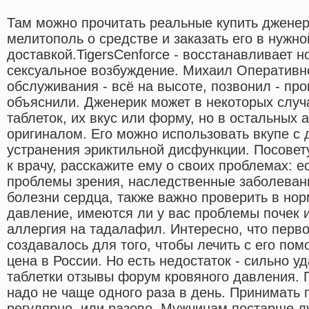
Там можно прочитать реальные купить дженер
мелитополь о средстве и заказать его в нужно
доставкой.TigersCenforce - восстанавливает 
сексуальное возбуждение. Михаил Оперативно
обслуживания - всё на высоте, позвонил - пр
объяснили. Дженерик может в некоторых случа
таблеток, их вкус или форму, но в остальных а
оригиналом. Его можно использовать вкупе с
устранения эриктильной дисфункции. Посовет
к врачу, расскажите ему о своих проблемах: ес
проблемы зрения, наследственные заболевани
болезни сердца, также важно проверить в но
давление, имеются ли у вас проблемы почек 
аллергия на тадалафил. Интересно, что перв
создавалось для того, чтобы лечить с его по
цена в России. Но есть недостаток - сильно уд
таблетки отзывы форум кровяного давления. 
надо не чаще одного раза в день. Принимать
регулярно, или разово. Мужчинам постарше л