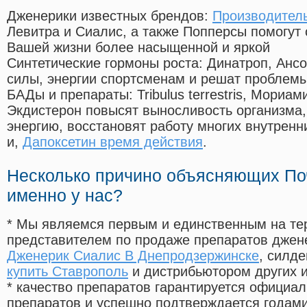
Дженерики известных брендов:
Производитель
Левитра и Сиалис, а также Попперсы помогут
Вашей жизни более насыщенной и яркой
Синтетические гормоны роста
: Динатроп, Анс
силы, энергии спортсменам и решат проблем
БАДы и препараты:
Tribulus terrestris, Мориа
Экдистерон повысят выносливость организма,
энергию, восстановят работу многих внутренн
и,
Дапоксетин время действия
.
Несколько причино объясняющих По
именно у нас?
* Мы являемся первым и единственным на те
представителем по продаже препаратов дже
Дженерик Сиалис В Днепродзержинске
, силд
купить Ставрополь
и дистрибьютором других 
* качество препаратов гарантируется офици
препаратов и успешно подтверждается годам