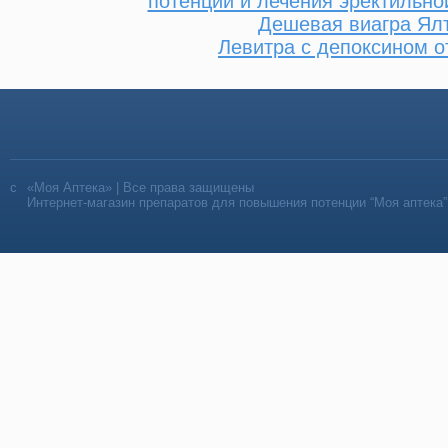
потенции и лечения эректильн
Дешевая виагра Ял
Левитра с депоксином 
«Моя Аптека» | Все права защищены
Интернет-магазин препаратов для повышения потенции “Моя аптека”