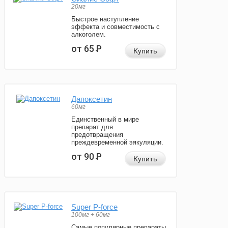
20мг
Быстрое наступление
эффекта и совместимость с
алкоголем.
от 65
Р
Купить
Дапоксетин
60мг
Единственный в мире
препарат для
предотвращения
преждевременной эякуляции.
от 90
Р
Купить
Super P-force
100мг + 60мг
Самые популярные препараты