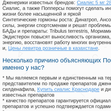
Дженерики известных брендов:
Сиалис 5 мг 2
Сиалис, а также Попперсы помогут сделать и
жизни более насыщенной и яркой
Синтетические гормоны роста
: Динатроп, Анс
силы, энергии спортсменам и решат проблем
БАДы и препараты:
Tribulus terrestris, Мориа
Экдистерон повысят выносливость организма,
энергию, восстановят работу многих внутренн
и,
Цены левитра розничные в казахстане
.
Несколько причино объясняющих По
именно у нас?
* Мы являемся первым и единственным на те
представителем по продаже препаратов дже
силденафила
,
Купить сиалис Краснодаре
и ди
известных препаратов
* качество препаратов гарантируется офици
препаратов и успешно подтверждается годам