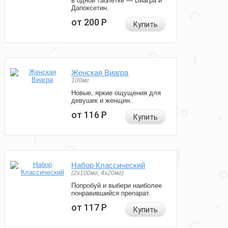
в одной таблетке — Виагра и
Дапоксетин.
от 200
Р
Купить
Женская Виагра
100мг
Новые, яркие ощущения для
девушек и женщин.
от 116
Р
Купить
Набор Классический
(2x100мг, 4x20мг)
Попробуй и выбери наиболее
понравившийся препарат.
от 117
Р
Купить