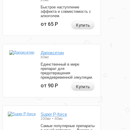
20мг
Быстрое наступление
эффекта и совместимость с
алкоголем.
от 65
Р
Купить
Дапоксетин
60мг
Единственный в мире
препарат для
предотвращения
преждевременной эякуляции.
от 90
Р
Купить
Super P-force
100мг + 60мг
Самые популярные препараты