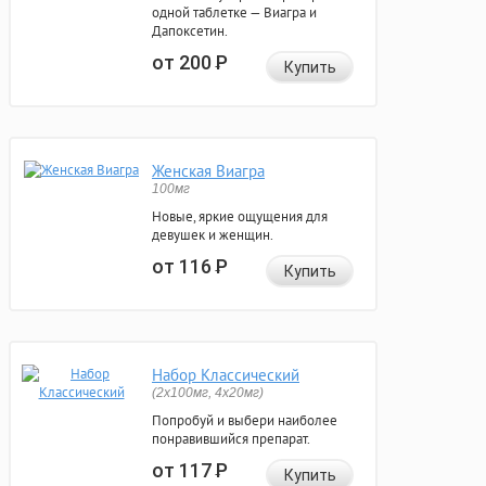
одной таблетке — Виагра и
Дапоксетин.
от 200
Р
Купить
Женская Виагра
100мг
Новые, яркие ощущения для
девушек и женщин.
от 116
Р
Купить
Набор Классический
(2x100мг, 4x20мг)
Попробуй и выбери наиболее
понравившийся препарат.
от 117
Р
Купить