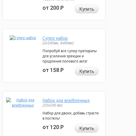
от 200
Р
Купить
Супер набор
(2х160мг, 4х80мг)
Попробуй все супер препараты
для усиления эрекции и
продления полового акта!
от 158
Р
Купить
Набор для влюбленных
(10х100 мг)
Набор для двоих, добавь страсти
в постель!
от 120
Р
Купить