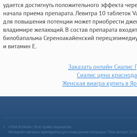
удается достигнуть положительного эффекта чер
начала приема препарата. Левитра 10 таблеток Va
для повышения потенции может приобрести джен
владимире желающий. В состав препарата входя
билобапальма Сереноакайенский перецэпимедиум,
и витамин E.
Заказать онлайн Сиалис 
Сиалис цена краснод
Женская виагра купить в Я
«Моя Аптека» | Все права защищены
Интернет-магазин препаратов для повышения потенции “Моя аптека” 201