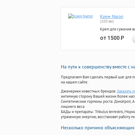
Крем Naron
(100 мг)
Крем для сужения в
от 1500
Р
На пути к совершенству вместе с 
Предлагаем Вам сделать первый шаг для п
на нашем сайте:
Дженерики известных брендов:
Заказать 
интимную сторону Вашей жизни более на
Синтетические гормоны роста
: Динатроп, 
лишнего веса
БАДы и препараты:
Tribulus terrestris, М
утраченную энергию, восстановят работу мн
Несколько причино объясняющих 