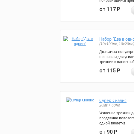
понравившийся преп
от 117
Р
Набор "Два в одн
(10x100мг, 10x20мг
Два самых популяр
препарата для усил
эрекции в одном на
от 115
Р
Супер Сиалис
20мг + 60мг
Усиление эрекции до
продление полового
одной таблетке.
от 90
Р