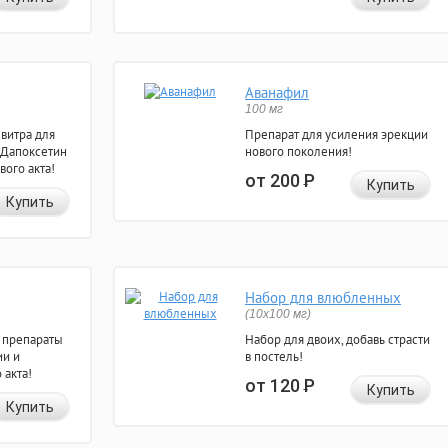
Аванафил
100 мг
евитра для
Препарат для усиления эрекции
 Дапоксетин
нового поколения!
вого акта!
от 200
Р
Купить
Купить
Набор для влюбленных
(10х100 мг)
 препараты
Набор для двоих, добавь страсти
ии и
в постель!
 акта!
от 120
Р
Купить
Купить