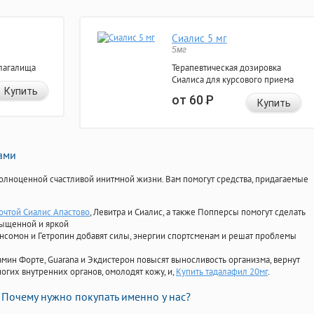
Сиалис 5 мг
5мг
лагалища
Терапевтическая дозировка
Сиалиса для курсового приема
Купить
от 60
Р
Купить
нами
олноценной счастливой инитмной жизни. Вам помогут средства, придагаемые
почтой Сиалис Апастово
, Левитра и Сиалис, а также Попперсы помогут сделать
сыщенной и яркой
Ансомон и Гетропин добавят силы, энергии спортсменам и решат проблемы
ориамин Форте, Guarana и Экдистерон повысят выносливость организма, вернут
огих внутренних органов, омолодят кожу, и,
Купить тадалафил 20мг
.
Почему нужно покупать именно у нас?