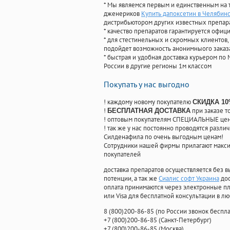
* Мы являемся первым и единственным на 
дженериков
Купить дапоксетин в Челябин
дистрибьютором других известных препар
* качество препаратов гарантируется офи
* для стестинельных и скромных клиентов,
подойдет возможность анонимныого заказа
* быстрая и удобная доставка курьером по 
России в другие регионы 1м классом
Покупать у нас выгодно
! каждому новому покупателю
СКИДКА 1
!
при заказе т
БЕСПЛАТНАЯ ДОСТАВКА
! оптовым покупателям СПЕЦИАЛЬНЫЕ цены
! так же у нас постоянно проводятся раз
Силденафила по очень выгодным ценам!
Cотрудники нашей фирмы прилагают макси
покупателей
доставка препаратов осуществляется без в
потенции, а так же
Сиалис софт Украина
дос
оплата принимаются через электронные пл
или Visa для бесплатной консультации в л
8
(800
)200-86-85
(
по России звонок беспла
+7
(800
)200-86-85
(
Санкт-Петербург)
+7
(800
)200-86-85
(
Москва)