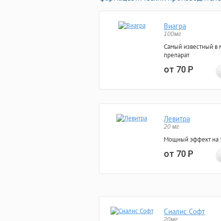
Виагра
100мг
Самый известный в 
препарат
от 70
Р
Левитра
20 мг
Мощный эффект на 5
от 70
Р
Сиалис Софт
20мг