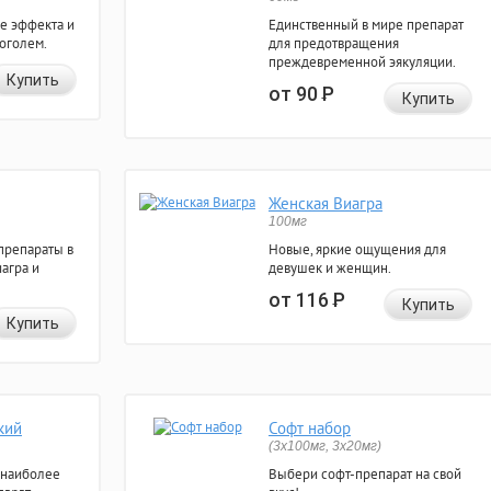
е эффекта и
Единственный в мире препарат
коголем.
для предотвращения
преждевременной эякуляции.
Купить
от 90
Р
Купить
Женская Виагра
100мг
препараты в
Новые, яркие ощущения для
агра и
девушек и женщин.
от 116
Р
Купить
Купить
кий
Софт набор
(3x100мг, 3x20мг)
 наиболее
Выбери софт-препарат на свой