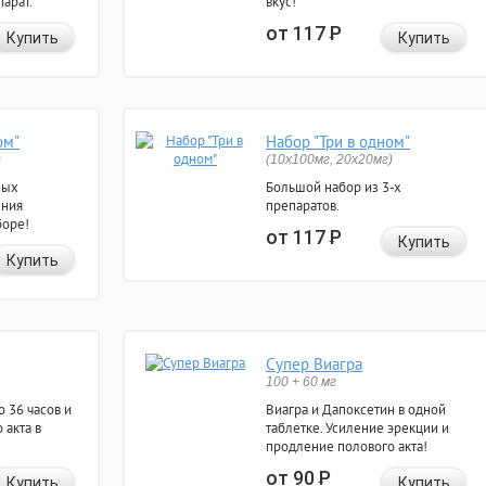
арат.
вкус!
от 117
Р
Купить
Купить
ом"
Набор "Три в одном"
)
(10x100мг, 20x20мг)
ных
Большой набор из 3-х
ения
препаратов.
боре!
от 117
Р
Купить
Купить
Супер Виагра
100 + 60 мг
 36 часов и
Виагра и Дапоксетин в одной
 акта в
таблетке. Усиление эрекции и
продление полового акта!
от 90
Р
Купить
Купить