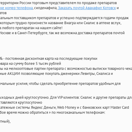
территории России торговым представителем по продаже препаратов
ске номер телефона
, силденафила
,
Заказать почтой Аванафил Котовск
и
атов
циальным поставщиком препаратов и успешно подтверждается годами продаж
 которым трудно произнести название Виагра или Сиалис в аптеке вслух,
 любого препаратан на нашем сайте!
Москве и в Санкт-Петербурге, так же возможна доставка препаратов почтой
- постоянная дисконтная карта на последующие покупки
0%
овара на сумму более 5 тысяч рублей
 на мелкооптовые партии препарата с возможностью выписки товарного чек
личные АКЦИИ позволяющие покупать дженерики Левитры, Сиалиса и
мальные усилия, чтобы сделать приобретение препаратов удобным для
ыходных дней круглосуточно. Для VIP клиентов: Сиалис и другие препараты дл
тавляются круглосуточно
атежные системы Яндекс Деньги, Web Money и с банковских карт Master Card
юбое время можно обратиться
»
по многоканальным телефонам:
тный),