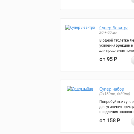
Супер Левитра
20 + 60 мг
В одной таблетке Л
усиления эрекции и
для продления поло
от 95
Р
Супер набор
(2х160мг, 4х80мг)
Попробуй все супер
для усиления эрекц
продления полового
от 158
Р