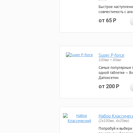
Быстрое наступлени
совместимость с ал
от 65
Р
Super P-force
100мг + 60мг
Самые популярные 
одной таблетке — Ви
Дапоксетин.
от 200
Р
Набор Классичес
(2x100мг, 4x20мг)
Попробуй и выбери