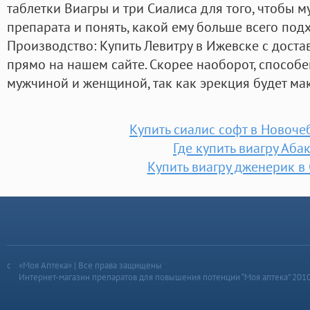
таблетки Виагры и три Сиалиса для того, чтобы 
препарата и понять, какой ему больше всего подх
Производство: Купить Левитру в Ижевске с доста
прямо на нашем сайте. Скорее наоборот, способе
мужчиной и женщиной, так как эрекция будет ма
Купить сиалис софт в Новоче
Где купить виагру Аба
Купить виагру дженерик в
«Моя Аптека» | Все права защищены
Интернет-магазин препаратов для повышения потенции “Моя аптека” 201