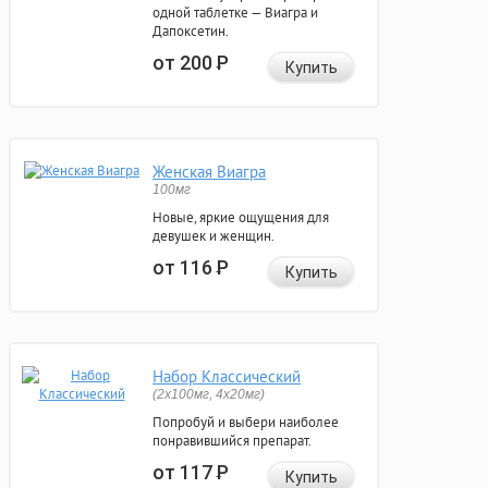
одной таблетке — Виагра и
Дапоксетин.
от 200
Р
Купить
Женская Виагра
100мг
Новые, яркие ощущения для
девушек и женщин.
от 116
Р
Купить
Набор Классический
(2x100мг, 4x20мг)
Попробуй и выбери наиболее
понравившийся препарат.
от 117
Р
Купить