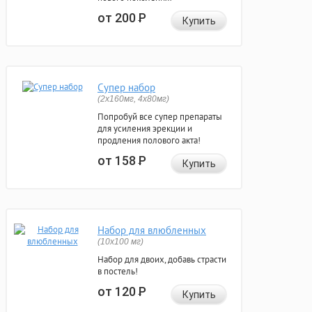
от 200
Р
Купить
Супер набор
(2х160мг, 4х80мг)
Попробуй все супер препараты
для усиления эрекции и
продления полового акта!
от 158
Р
Купить
Набор для влюбленных
(10х100 мг)
Набор для двоих, добавь страсти
в постель!
от 120
Р
Купить