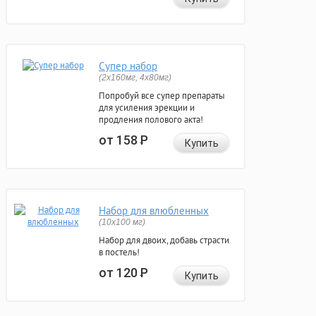
Супер набор
(2х160мг, 4х80мг)
Попробуй все супер препараты
для усиления эрекции и
продления полового акта!
от 158
Р
Купить
Набор для влюбленных
(10х100 мг)
Набор для двоих, добавь страсти
в постель!
от 120
Р
Купить