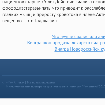
пациентов старше 75 лет. Действие сиалиса осно
фосфодиэстеразы-пять, что приводит к расслаб
гладких мышц и приросту кровотока в члене. Ак
вещество — это Тадалафил.
Что лучше сиалис или ал
Виагра шоп продажа лекарств виагра
Виагра Новороссийск к
«Моя Аптека» | Все права защищены
Интернет-магазин препаратов для повышения потенции “Моя аптека” 201