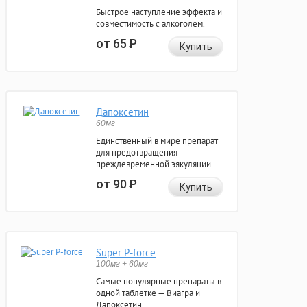
Быстрое наступление эффекта и
совместимость с алкоголем.
от 65
Р
Купить
Дапоксетин
60мг
Единственный в мире препарат
для предотвращения
преждевременной эякуляции.
от 90
Р
Купить
Super P-force
100мг + 60мг
Самые популярные препараты в
одной таблетке — Виагра и
Дапоксетин.