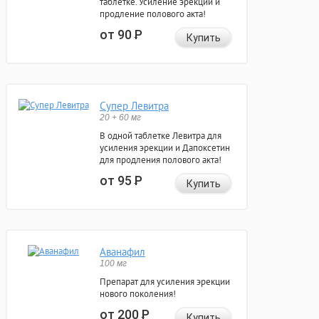
таблетке. Усиление эрекции и
продление полового акта!
от 90
Р
Купить
Супер Левитра
20 + 60 мг
В одной таблетке Левитра для
усиления эрекции и Дапоксетин
для продления полового акта!
от 95
Р
Купить
Аванафил
100 мг
Препарат для усиления эрекции
нового поколения!
от 200
Р
Купить