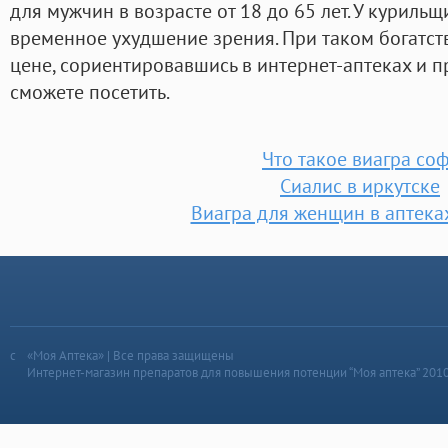
для мужчин в возрасте от 18 до 65 лет. У куриль
временное ухудшение зрения. При таком богатст
цене, сориентировавшись в интернет-аптеках и 
сможете посетить.
Что такое виагра со
Сиалис в иркутске
Виагра для женщин в аптека
«Моя Аптека» | Все права защищены
Интернет-магазин препаратов для повышения потенции “Моя аптека” 201