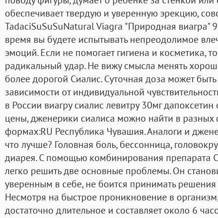
обеспечивает твердую и уверенную эрекцию, совс
TadaciSuSuSuNatural Viagra "Природная виагра" 9
время вы будете испытывать непреодолимое влеч
эмоций. Если не помогает гигиена и косметика, т
радикальный удар. Не вижу смысла менять хоро
более дорогой Сиалис. Суточная доза может быть 
зависимости от индивидуальной чувствительност
в России виагру сиалис левитру 30мг дапоксетин
цены, дженерики сиалиса можно найти в разных
формах:RU Республика Чувашия. Аналоги и джене
что лучше? Головная боль, бессонница, головокру
диарея. С помощью комбинирования препарата С
легко решить две основные проблемы. Он станов
уверенным в себе, не боится принимать решения с
Несмотря на быстрое проникновение в организм,
достаточно длительное и составляет около 6 час