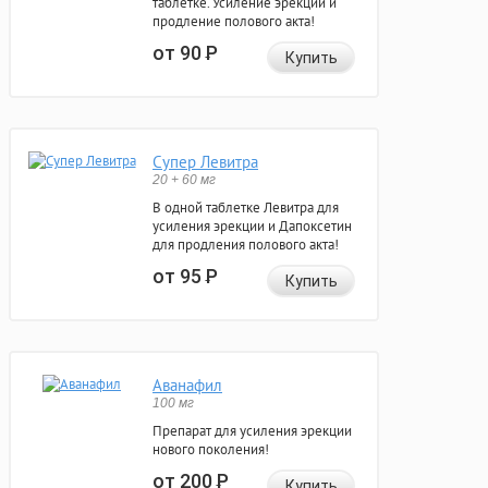
таблетке. Усиление эрекции и
продление полового акта!
от 90
Р
Купить
Супер Левитра
20 + 60 мг
В одной таблетке Левитра для
усиления эрекции и Дапоксетин
для продления полового акта!
от 95
Р
Купить
Аванафил
100 мг
Препарат для усиления эрекции
нового поколения!
от 200
Р
Купить