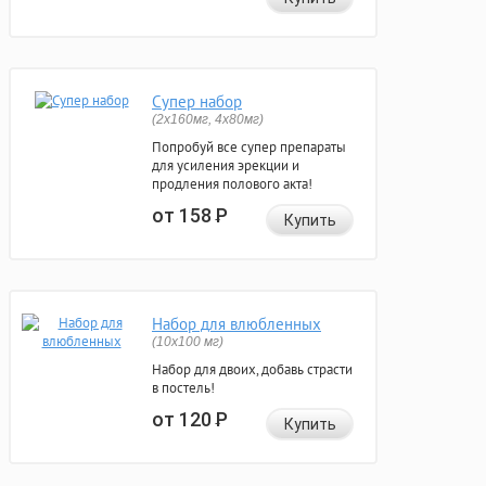
Супер набор
(2х160мг, 4х80мг)
Попробуй все супер препараты
для усиления эрекции и
продления полового акта!
от 158
Р
Купить
Набор для влюбленных
(10х100 мг)
Набор для двоих, добавь страсти
в постель!
от 120
Р
Купить