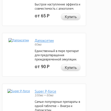
Быстрое наступление эффекта и
совместимость с алкоголем.
от 65
Р
Купить
Дапоксетин
60мг
Единственный в мире препарат
для предотвращения
преждевременной эякуляции.
от 90
Р
Купить
Super P-force
100мг + 60мг
Самые популярные препараты в
одной таблетке — Виагра и
Дапоксетин.