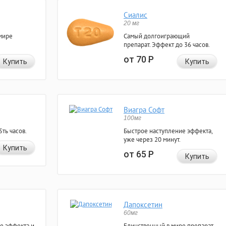
Сиалис
20 мг
мире
Самый долгоиграющий
препарат. Эффект до 36 часов.
от 70
Р
Купить
Купить
Виагра Софт
100мг
ть часов.
Быстрое наступление эффекта,
уже через 20 минут.
Купить
от 65
Р
Купить
Дапоксетин
60мг
е эффекта и
Единственный в мире препарат