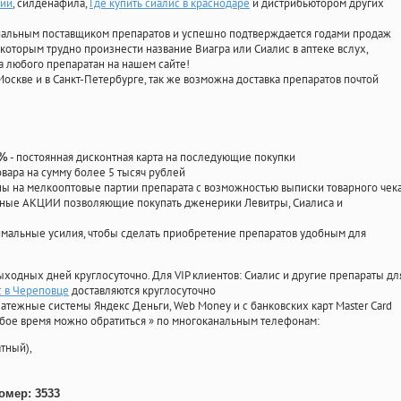
кий
, силденафила
,
Где купить сиалис в краснодаре
и дистрибьютором других
циальным поставщиком препаратов и успешно подтверждается годами продаж
 которым трудно произнести название Виагра или Сиалис в аптеке вслух,
 любого препаратан на нашем сайте!
Москве и в Санкт-Петербурге, так же возможна доставка препаратов почтой
- постоянная дисконтная карта на последующие покупки
0%
овара на сумму более 5 тысяч рублей
 на мелкооптовые партии препарата с возможностью выписки товарного чек
личные АКЦИИ позволяющие покупать дженерики Левитры, Сиалиса и
мальные усилия, чтобы сделать приобретение препаратов удобным для
ыходных дней круглосуточно. Для VIP клиентов: Сиалис и другие препараты дл
с в Череповце
доставляются круглосуточно
атежные системы Яндекс Деньги, Web Money и с банковских карт Master Card
юбое время можно обратиться
»
по многоканальным телефонам:
тный),
омер: 3533