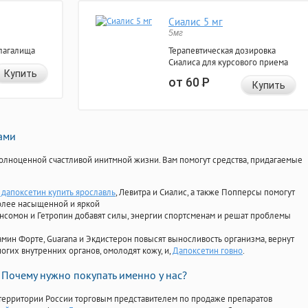
Сиалис 5 мг
5мг
лагалища
Терапевтическая дозировка
Сиалиса для курсового приема
Купить
от 60
Р
Купить
нами
олноценной счастливой инитмной жизни. Вам помогут средства, придагаемые
дапоксетин купить ярославль
, Левитра и Сиалис, а также Попперсы помогут
олее насыщенной и яркой
Ансомон и Гетропин добавят силы, энергии спортсменам и решат проблемы
ориамин Форте, Guarana и Экдистерон повысят выносливость организма, вернут
огих внутренних органов, омолодят кожу, и,
Дапоксетин говно
.
Почему нужно покупать именно у нас?
территории России торговым представителем по продаже препаратов