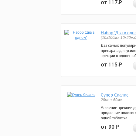
от 117
Р
Набор "Два в одн
(10x100мг, 10x20мг
Два самых популяр
препарата для усил
эрекции в одном на
от 115
Р
Супер Сиалис
20мг + 60мг
Усиление эрекции до
продление полового
одной таблетке.
от 90
Р