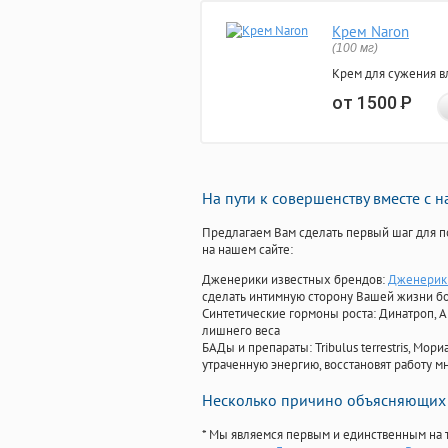
Крем Naron
(100 мг)
Крем для сужения в
от 1500
Р
На пути к совершенству вместе с 
Предлагаем Вам сделать первый шаг для п
на нашем сайте:
Дженерики известных брендов:
Дженерик 
сделать интимную сторону Вашей жизни б
Синтетические гормоны роста
: Динатроп, 
лишнего веса
БАДы и препараты:
Tribulus terrestris, М
утраченную энергию, восстановят работу мн
Несколько причино объясняющих 
* Мы являемся первым и единственным на 