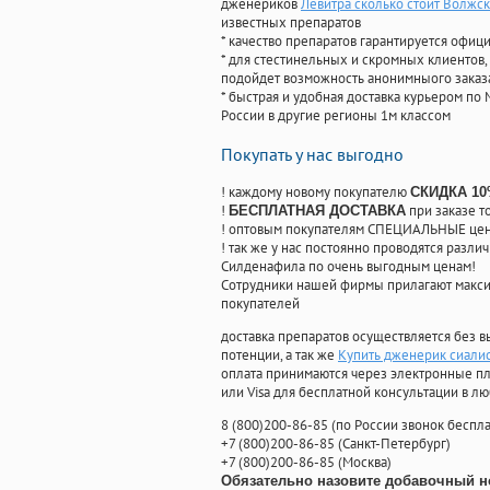
дженериков
Левитра сколько стоит Волжс
известных препаратов
* качество препаратов гарантируется офи
* для стестинельных и скромных клиентов,
подойдет возможность анонимныого заказа
* быстрая и удобная доставка курьером по 
России в другие регионы 1м классом
Покупать у нас выгодно
! каждому новому покупателю
СКИДКА 1
!
при заказе т
БЕСПЛАТНАЯ ДОСТАВКА
! оптовым покупателям СПЕЦИАЛЬНЫЕ цены
! так же у нас постоянно проводятся раз
Силденафила по очень выгодным ценам!
Cотрудники нашей фирмы прилагают макси
покупателей
доставка препаратов осуществляется без в
потенции, а так же
Купить дженерик сиали
оплата принимаются через электронные пл
или Visa для бесплатной консультации в л
8
(800
)200-86-85
(
по России звонок беспла
+7
(800
)200-86-85
(
Санкт-Петербург)
+7
(800
)200-86-85
(
Москва)
Обязательно назовите добавочный н