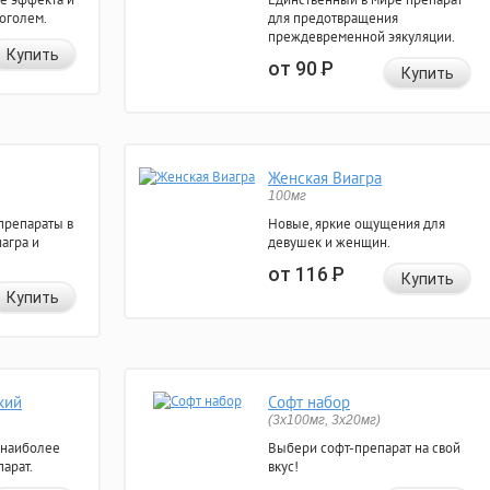
коголем.
для предотвращения
преждевременной эякуляции.
Купить
от 90
Р
Купить
Женская Виагра
100мг
препараты в
Новые, яркие ощущения для
агра и
девушек и женщин.
от 116
Р
Купить
Купить
кий
Софт набор
(3x100мг, 3x20мг)
 наиболее
Выбери софт-препарат на свой
арат.
вкус!