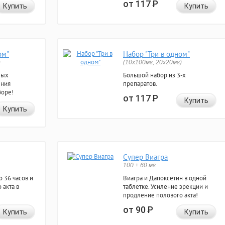
от 117
Р
Купить
Купить
ом"
Набор "Три в одном"
)
(10x100мг, 20x20мг)
ных
Большой набор из 3-х
ения
препаратов.
боре!
от 117
Р
Купить
Купить
Супер Виагра
100 + 60 мг
 36 часов и
Виагра и Дапоксетин в одной
 акта в
таблетке. Усиление эрекции и
продление полового акта!
от 90
Р
Купить
Купить