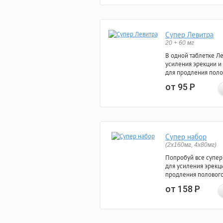
Супер Левитра
20 + 60 мг
В одной таблетке Л
усиления эрекции и
для продления поло
от 95
Р
Супер набор
(2х160мг, 4х80мг)
Попробуй все супер
для усиления эрекц
продления полового
от 158
Р