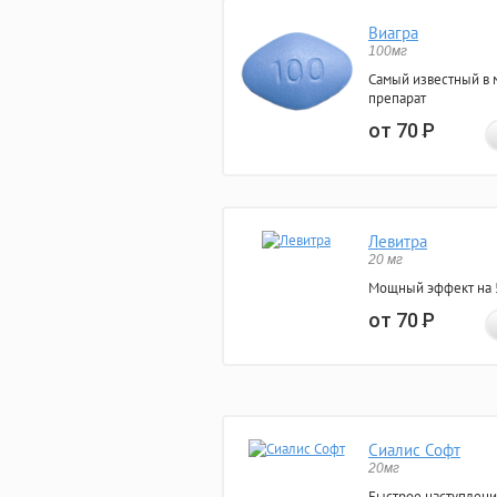
Виагра
100мг
Самый известный в 
препарат
от 70
Р
Левитра
20 мг
Мощный эффект на 5
от 70
Р
Сиалис Софт
20мг
Быстрое наступлени