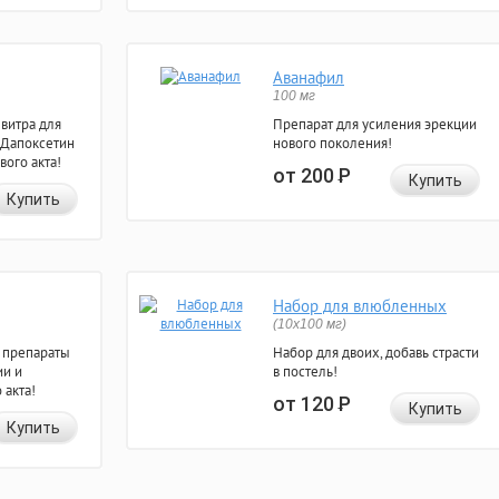
Аванафил
100 мг
евитра для
Препарат для усиления эрекции
 Дапоксетин
нового поколения!
вого акта!
от 200
Р
Купить
Купить
Набор для влюбленных
(10х100 мг)
 препараты
Набор для двоих, добавь страсти
ии и
в постель!
 акта!
от 120
Р
Купить
Купить