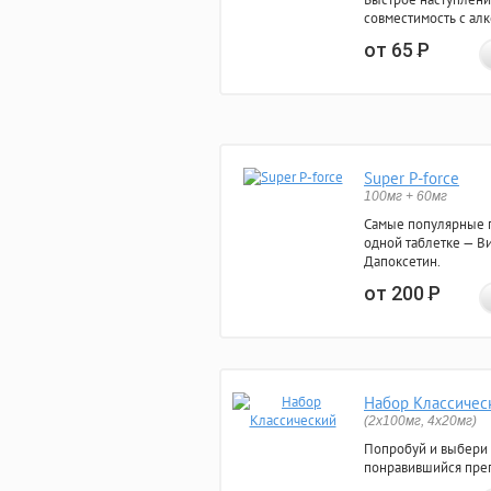
совместимость с ал
от 65
Р
Super P-force
100мг + 60мг
Самые популярные 
одной таблетке — Ви
Дапоксетин.
от 200
Р
Набор Классичес
(2x100мг, 4x20мг)
Попробуй и выбери
понравившийся преп