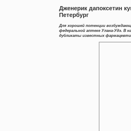
Дженерик дапоксетин ку
Петербург
Для хорошей потенции возбуждающи
федеральной аптеке Улана-Удэ. В
дубликаты известных фармацевтич