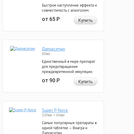
Быстрое наступление эффекта и
совместимость с алкоголем.
от 65
Р
Купить
Дапоксетин
60мг
Единственный в мире препарат
для предотвращения
преждевременной эякуляции.
от 90
Р
Купить
Super P-force
100мг + 60мг
Самые популярные препараты в
одной таблетке — Виагра и
Дапоксетин.