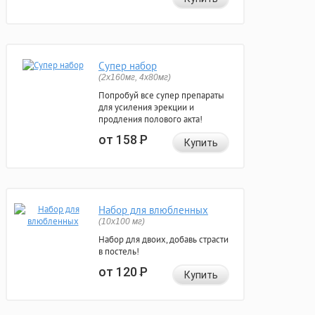
Супер набор
(2х160мг, 4х80мг)
Попробуй все супер препараты
для усиления эрекции и
продления полового акта!
от 158
Р
Купить
Набор для влюбленных
(10х100 мг)
Набор для двоих, добавь страсти
в постель!
от 120
Р
Купить