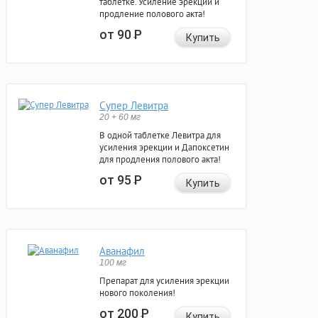
таблетке. Усиление эрекции и
продление полового акта!
от 90
Р
Купить
Супер Левитра
20 + 60 мг
В одной таблетке Левитра для
усиления эрекции и Дапоксетин
для продления полового акта!
от 95
Р
Купить
Аванафил
100 мг
Препарат для усиления эрекции
нового поколения!
от 200
Р
Купить