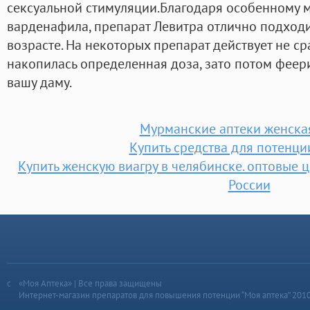
сексуальной стимуляции.Благодаря особенному 
варденафила, препарат Левитра отлично подход
возрасте. На некоторых препарат действует не ср
накопилась определенная доза, зато потом феери
вашу даму.
Мурманские аптеки женска
Купить средства для потенци
Купить женскую виагру в челябинске. оптовые ц
России
«Моя Аптека» | Все права защищены
Интернет-магазин препаратов для повышения потенции “Моя аптека” 201