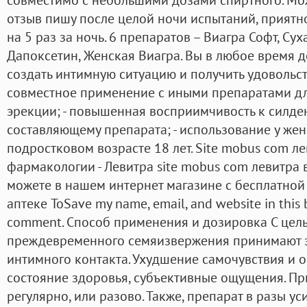
отзыв пишу после целой ночи испытаний, приятно
на 5 раз за ночь. 6 препаратов – Виагра Софт, Сух
Дапоксетин, Женская Виагра. Вы в любое время 
создать интимную ситуацию и получить удовольст
совместное применение с иными препаратами д
эрекции; - повышенная восприимчивость к силде
составляющему препарата; - использование у жен
подростковом возрасте 18 лет. Site mobus com л
фармакологии - Левитра site mobus com левитра 
можете в нашем интернет магазине с бесплатной 
аптеке ToSave my name, email, and website in this b
comment. Способ применения и дозировка С цел
преждевременного семяизвержения принимают з
интимного контакта. Ухудшение самочувствия и 
состояние здоровья, субъективные ощущения. П
регулярно, или разово. Также, препарат в разы ус