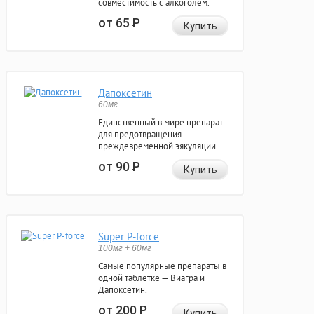
совместимость с алкоголем.
от 65
Р
Купить
Дапоксетин
60мг
Единственный в мире препарат
для предотвращения
преждевременной эякуляции.
от 90
Р
Купить
Super P-force
100мг + 60мг
Самые популярные препараты в
одной таблетке — Виагра и
Дапоксетин.
от 200
Р
Купить