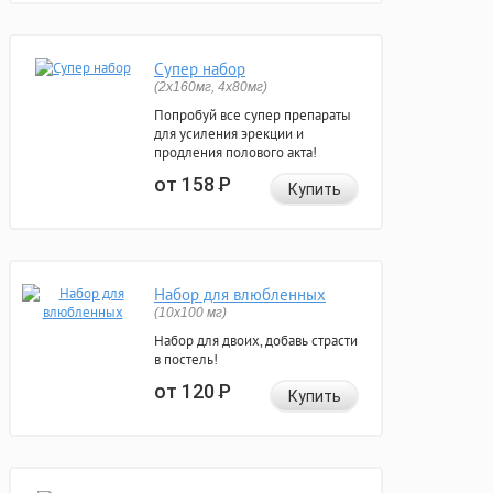
Супер набор
(2х160мг, 4х80мг)
Попробуй все супер препараты
для усиления эрекции и
продления полового акта!
от 158
Р
Купить
Набор для влюбленных
(10х100 мг)
Набор для двоих, добавь страсти
в постель!
от 120
Р
Купить