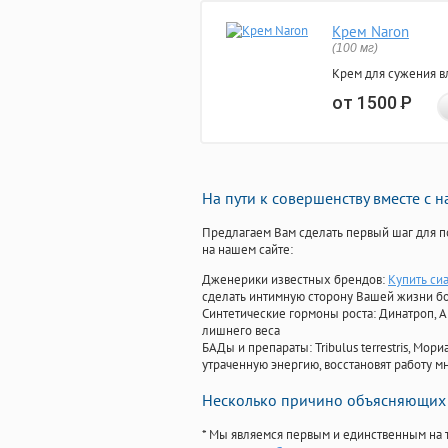
Крем Naron
(100 мг)
Крем для сужения в
от 1500
Р
На пути к совершенству вместе с 
Предлагаем Вам сделать первый шаг для п
на нашем сайте:
Дженерики известных брендов:
Купить си
сделать интимную сторону Вашей жизни б
Синтетические гормоны роста
: Динатроп, 
лишнего веса
БАДы и препараты:
Tribulus terrestris, М
утраченную энергию, восстановят работу мн
Несколько причино объясняющих 
* Мы являемся первым и единственным на 