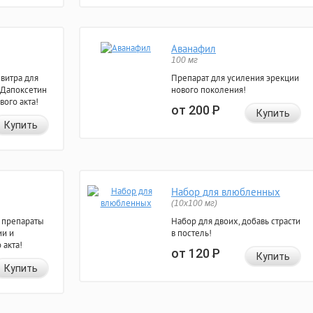
Аванафил
100 мг
евитра для
Препарат для усиления эрекции
 Дапоксетин
нового поколения!
вого акта!
от 200
Р
Купить
Купить
Набор для влюбленных
(10х100 мг)
 препараты
Набор для двоих, добавь страсти
ии и
в постель!
 акта!
от 120
Р
Купить
Купить