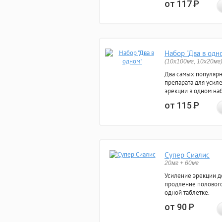
от 117
Р
Набор "Два в одн
(10x100мг, 10x20мг
Два самых популяр
препарата для усил
эрекции в одном на
от 115
Р
Супер Сиалис
20мг + 60мг
Усиление эрекции до
продление полового
одной таблетке.
от 90
Р