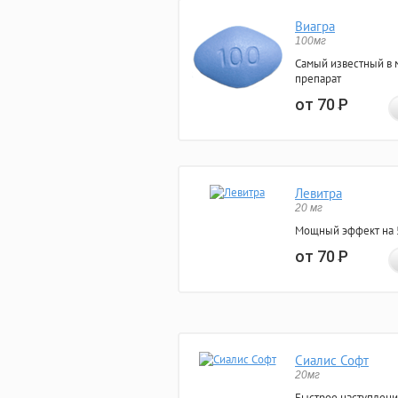
Виагра
100мг
Самый известный в 
препарат
от 70
Р
Левитра
20 мг
Мощный эффект на 5
от 70
Р
Сиалис Софт
20мг
Быстрое наступлени