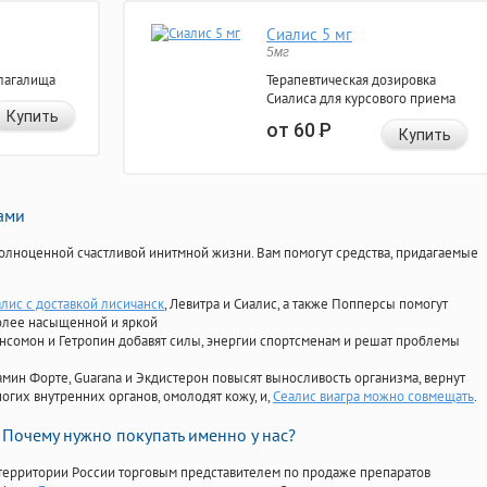
Сиалис 5 мг
5мг
лагалища
Терапевтическая дозировка
Сиалиса для курсового приема
Купить
от 60
Р
Купить
нами
олноценной счастливой инитмной жизни. Вам помогут средства, придагаемые
алис с доставкой лисичанск
, Левитра и Сиалис, а также Попперсы помогут
олее насыщенной и яркой
Ансомон и Гетропин добавят силы, энергии спортсменам и решат проблемы
ориамин Форте, Guarana и Экдистерон повысят выносливость организма, вернут
огих внутренних органов, омолодят кожу, и,
Сеалис виагра можно совмещать
.
Почему нужно покупать именно у нас?
территории России торговым представителем по продаже препаратов