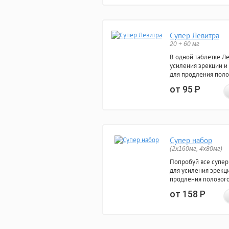
Супер Левитра
20 + 60 мг
В одной таблетке Л
усиления эрекции и
для продления поло
от 95
Р
Супер набор
(2х160мг, 4х80мг)
Попробуй все супер
для усиления эрекц
продления полового
от 158
Р