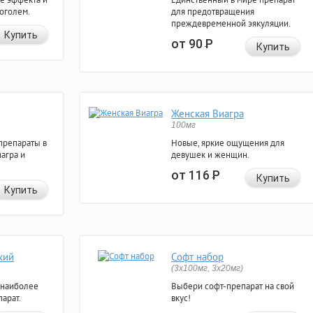
коголем.
для предотвращения
преждевременной эякуляции.
Купить
от 90
Р
Купить
Женская Виагра
100мг
препараты в
Новые, яркие ощущения для
агра и
девушек и женщин.
от 116
Р
Купить
Купить
кий
Софт набор
(3x100мг, 3x20мг)
 наиболее
Выбери софт-препарат на свой
арат.
вкус!