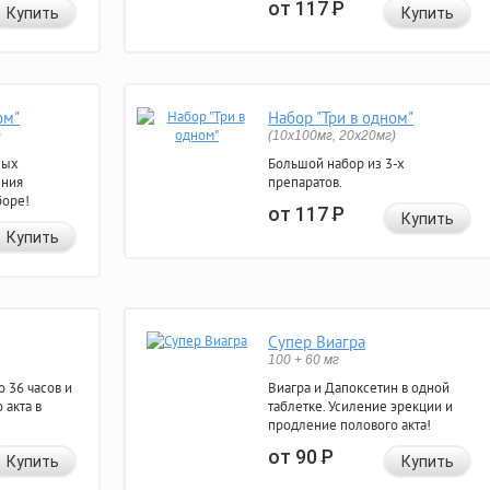
от 117
Р
Купить
Купить
ом"
Набор "Три в одном"
)
(10x100мг, 20x20мг)
ных
Большой набор из 3-х
ения
препаратов.
боре!
от 117
Р
Купить
Купить
Супер Виагра
100 + 60 мг
 36 часов и
Виагра и Дапоксетин в одной
 акта в
таблетке. Усиление эрекции и
продление полового акта!
от 90
Р
Купить
Купить