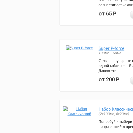
совместимость с ал
от 65
Р
Super P-force
100мг + 60мг
Самые популярные 
одной таблетке — Ви
Дапоксетин.
от 200
Р
Набор Классичес
(2x100мг, 4x20мг)
Попробуй и выбери
понравившийся преп