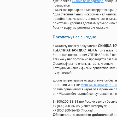
дженериков
Сиалис во владимире
, силден
препаратов
* качество препаратов гарантируется офи
* для стестинельных и скромных клиентов,
подойдет возможность анонимныого заказа
* быстрая и удобная доставка курьером по 
России в другие регионы 1м классом
Покупать у нас выгодно
! каждому новому покупателю
СКИДКА 1
!
при заказе т
БЕСПЛАТНАЯ ДОСТАВКА
! оптовым покупателям СПЕЦИАЛЬНЫЕ цены
! так же у нас постоянно проводятся раз
Силденафила по очень выгодным ценам!
Cотрудники нашей фирмы прилагают макси
покупателей
доставка препаратов осуществляется без в
потенции, а так же
Женская виагра купить в
оплата принимаются через электронные пл
или Visa для бесплатной консультации в л
8
(800
)200-86-85
(
по России звонок беспла
+7
(800
)200-86-85
(
Санкт-Петербург)
+7
(800
)200-86-85
(
Москва)
Обязательно назовите добавочный н