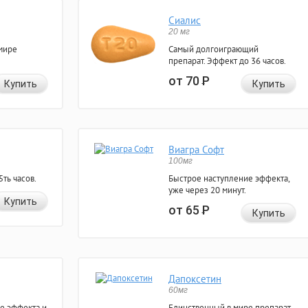
Сиалис
20 мг
мире
Самый долгоиграющий
препарат. Эффект до 36 часов.
от 70
Р
Купить
Купить
Виагра Софт
100мг
ть часов.
Быстрое наступление эффекта,
уже через 20 минут.
Купить
от 65
Р
Купить
Дапоксетин
60мг
е эффекта и
Единственный в мире препарат