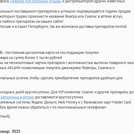
афила
,
Левитра для потенции отзывы
и дистрибьютором других известных
циальным поставщиком препаратов и успешно подтверждается годами продаж
 которым трудно произнести название Виагра или Сиалис в аптеке вслух,
 любого препаратан на нашем сайте!
Москве и в Санкт-Петербурге, так же возможна доставка препаратов почтой
- постоянная дисконтная карта на последующие покупки
0%
овара на сумму более 5 тысяч рублей
 на мелкооптовые партии препарата с возможностью выписки товарного чек
личные АКЦИИ позволяющие покупать дженерики Левитры, Сиалиса и
мальные усилия, чтобы сделать приобретение препаратов удобным для
ыходных дней круглосуточно. Для VIP клиентов: Сиалис и другие препараты дл
 Запорожье в аптеке
доставляются круглосуточно
атежные системы Яндекс Деньги, Web Money и с банковских карт Master Card
юбое время можно обратиться
»
по многоканальным телефонам:
тный),
омер: 3533