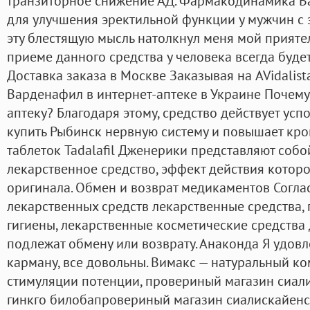
транзиторное снижение АД. Фармакодинамика В
для улучшения эректильной функции у мужчин с 
эту блестящую мысль натолкнул меня мой приятел
приеме данного средства у человека всегда буде
Доставка заказа в Москве Заказывая на AVidalist
Варденафил в интернет-аптеке в Украине Почему
аптеку? Благодаря этому, средство действует ус
купить Рыбинск нервную систему и повышает кр
таблеток Tadalafil Дженерики представляют соб
лекарственное средство, эффект действия которо
оригинала. Обмен и возврат медикаментов Согл
лекарственных средств лекарственные средства,
гигиены, лекарственные косметические средства
подлежат обмену или возврату. Анаконда Я удовл
карману, все довольны. Вимакс — натуральный к
стимуляции потенции, провериный магазин сиали
гинкго билобапровериный магазин сиалискайен