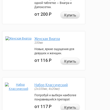
одной таблетке — Виагра и
Дапоксетин.
от 200
Р
Купить
Женская Виагра
100мг
Новые, яркие ощущения для
девушек и женщин.
от 116
Р
Купить
Набор Классический
(2x100мг, 4x20мг)
Попробуй и выбери наиболее
понравившийся препарат.
от 117
Р
Купить