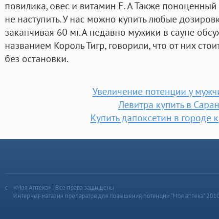
повилика, овес и витамин E. А Также поноценный
не наступить. У нас можно купить любые дозировки
заканчивая 60 мг. А недавно мужики в сауне обс
названием Король Тигр, говорили, что от них стои
без остановки.
Увеличение потенции у мужч
Левитра купить в Сара
Купить дапоксетин в городе 
«Моя Аптека» | Все права защищены
Интернет-магазин препаратов для повышения потенции “Моя аптека” 201