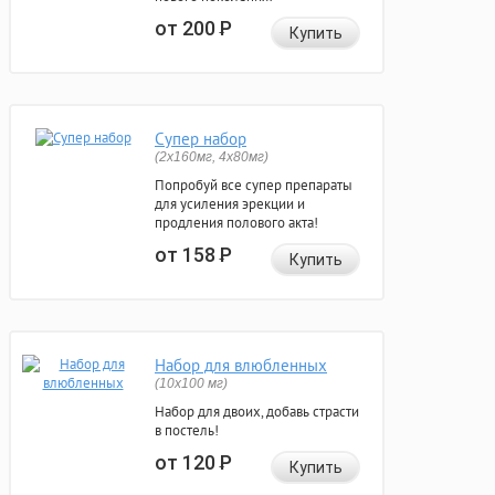
от 200
Р
Купить
Супер набор
(2х160мг, 4х80мг)
Попробуй все супер препараты
для усиления эрекции и
продления полового акта!
от 158
Р
Купить
Набор для влюбленных
(10х100 мг)
Набор для двоих, добавь страсти
в постель!
от 120
Р
Купить