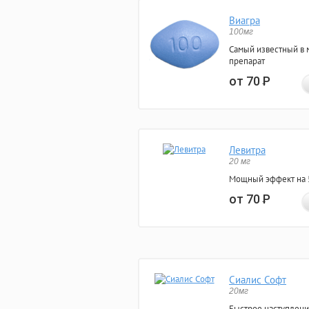
Виагра
100мг
Самый известный в 
препарат
от 70
Р
Левитра
20 мг
Мощный эффект на 5
от 70
Р
Сиалис Софт
20мг
Быстрое наступлени