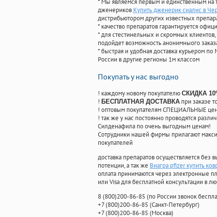
* Мы являемся первым и единственным на 
дженериков
Купить дженерик сиалис в Че
дистрибьютором других известных препар
* качество препаратов гарантируется офи
* для стестинельных и скромных клиентов,
подойдет возможность анонимныого заказа
* быстрая и удобная доставка курьером по 
России в другие регионы 1м классом
Покупать у нас выгодно
! каждому новому покупателю
СКИДКА 1
!
при заказе т
БЕСПЛАТНАЯ ДОСТАВКА
! оптовым покупателям СПЕЦИАЛЬНЫЕ цены
! так же у нас постоянно проводятся раз
Силденафила по очень выгодным ценам!
Cотрудники нашей фирмы прилагают макси
покупателей
доставка препаратов осуществляется без в
потенции, а так же
Виагра pfizer купить ко
оплата принимаются через электронные пл
или Visa для бесплатной консультации в л
8
(800
)200-86-85
(
по России звонок беспла
+7
(800
)200-86-85
(
Санкт-Петербург)
+7
(800
)200-86-85
(
Москва)