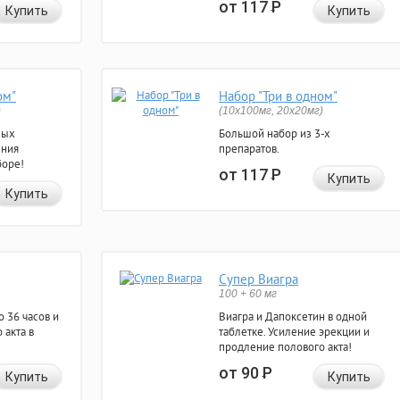
от 117
Р
Купить
Купить
ом"
Набор "Три в одном"
)
(10x100мг, 20x20мг)
ных
Большой набор из 3-х
ения
препаратов.
боре!
от 117
Р
Купить
Купить
Супер Виагра
100 + 60 мг
 36 часов и
Виагра и Дапоксетин в одной
 акта в
таблетке. Усиление эрекции и
продление полового акта!
от 90
Р
Купить
Купить