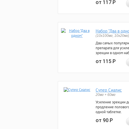
от 117
Р
Набор "Два в одн
(10x100мг, 10x20мг
Два самых популяр
препарата для усил
эрекции в одном на
от 115
Р
Супер Сиалис
20мг + 60мг
Усиление эрекции до
продление полового
одной таблетке.
от 90
Р