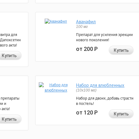
Аванафил
100 мг
евитра для
Препарат для усиления эрекции
 Дапоксетин
нового поколения!
вого акта!
от 200
Р
Купить
Купить
Набор для влюбленных
(10х100 мг)
 препараты
Набор для двоих, добавь страсти
ии и
в постель!
 акта!
от 120
Р
Купить
Купить