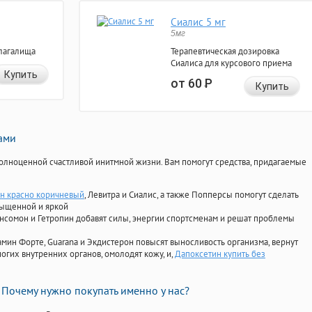
Сиалис 5 мг
5мг
лагалища
Терапевтическая дозировка
Сиалиса для курсового приема
Купить
от 60
Р
Купить
нами
олноценной счастливой инитмной жизни. Вам помогут средства, придагаемые
н красно коричневый
, Левитра и Сиалис, а также Попперсы помогут сделать
сыщенной и яркой
Ансомон и Гетропин добавят силы, энергии спортсменам и решат проблемы
ориамин Форте, Guarana и Экдистерон повысят выносливость организма, вернут
огих внутренних органов, омолодят кожу, и,
Дапоксетин купить без
Почему нужно покупать именно у нас?