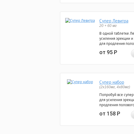
Супер Левитра
20 + 60 мг
В одной таблетке Л
усиления эрекции и
для продления поло
от 95
Р
Супер набор
(2х160мг, 4х80мг)
Попробуй все супер
для усиления эрекц
продления полового
от 158
Р