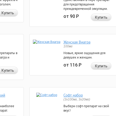
коголем.
для предотвращения
преждевременной эякуляции.
Купить
от 90
Р
Купить
Женская Виагра
100мг
препараты в
Новые, яркие ощущения для
агра и
девушек и женщин.
от 116
Р
Купить
Купить
кий
Софт набор
(3x100мг, 3x20мг)
 наиболее
Выбери софт-препарат на свой
арат.
вкус!