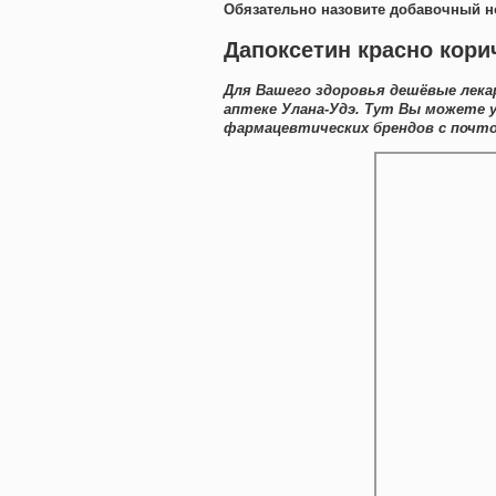
Обязательно назовите добавочный н
Дапоксетин красно кори
Для Вашего здоровья дешёвые лек
аптеке Улана-Удэ. Тут Вы можете 
фармацевтических брендов с почто