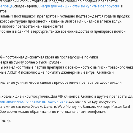
территории России торговым представителем по продаже препаратов
реповце
, силденафила
,
Виагра для женщин отзывы купить в белоруссии
и
атов
циальным поставщиком препаратов и успешно подтверждается годами продаж
 которым трудно произнести название Виагра или Сиалис в аптеке вслух,
 любого препаратан на нашем сайте!
Москве и в Санкт-Петербурге, так же возможна доставка препаратов почтой
- постоянная дисконтная карта на последующие покупки
0%
овара на сумму более 5 тысяч рублей
 на мелкооптовые партии препарата с возможностью выписки товарного чек
личные АКЦИИ позволяющие покупать дженерики Левитры, Сиалиса и
мальные усилия, чтобы сделать приобретение препаратов удобным для
ыходных дней круглосуточно. Для VIP клиентов: Сиалис и другие препараты дл
вров. анонимно, по низкой выгодной цене
доставляются круглосуточно
атежные системы Яндекс Деньги, Web Money и с банковских карт Master Card
юбое время можно обратиться
»
по многоканальным телефонам:
тный),