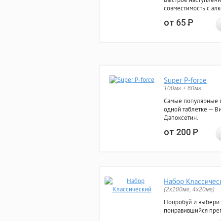
совместимость с ал
от 65
Р
Super P-force
100мг + 60мг
Самые популярные 
одной таблетке — Ви
Дапоксетин.
от 200
Р
Набор Классичес
(2x100мг, 4x20мг)
Попробуй и выбери
понравившийся преп