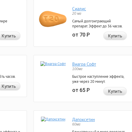
Сиалис
20 мг
мире
Самый долгоиграющий
препарат. Эффект до 36 часов.
от 70
Р
Купить
Купить
Виагра Софт
100мг
ть часов.
Быстрое наступление эффекта,
уже через 20 минут.
Купить
от 65
Р
Купить
Дапоксетин
60мг
е эффекта и
Единственный в мире препарат