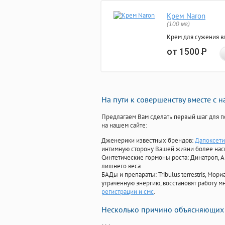
Крем Naron
(100 мг)
Крем для сужения в
от 1500
Р
На пути к совершенству вместе с 
Предлагаем Вам сделать первый шаг для п
на нашем сайте:
Дженерики известных брендов:
Дапоксети
интимную сторону Вашей жизни более на
Синтетические гормоны роста
: Динатроп, 
лишнего веса
БАДы и препараты:
Tribulus terrestris, М
утраченную энергию, восстановят работу мн
регистрации и смс
.
Несколько причино объясняющих 