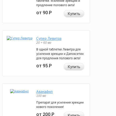
таблетке. Усиление эрекции и
продление полового акта!
от 90
Р
Купить
Супер Левитра
20 + 60 мг
В одной таблетке Левитра для
усиления эрекции и Дапоксетин
для продления полового акта!
от 95
Р
Купить
Аванафил
100 мг
Препарат для усиления эрекции
нового поколения!
от 200
Р
Купить