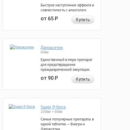
Быстрое наступление эффекта и
совместимость с алкоголем.
от 65
Р
Купить
Дапоксетин
60мг
Единственный в мире препарат
для предотвращения
преждевременной эякуляции.
от 90
Р
Купить
Super P-force
100мг + 60мг
Самые популярные препараты в
одной таблетке — Виагра и
Дапоксетин.