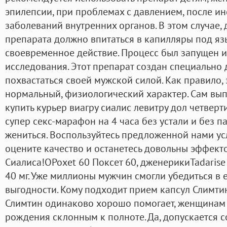
эпилепсии, при проблемах с давлением, после инс
заболеваний внутренних органов. В этом случае,
препарата должно впитаться в капилляры под язы
своевременное действие. Процесс был запущен и
исследования. Этот препарат создан специально д
похвастаться своей мужской силой. Как правило,
нормальный, физиологический характер. Сам вы
купить курьер виагру сиалис левитру дол четверт
супер секс-марафон на 4 часа без устали и без па
жениться. Воспользуйтесь предложенной нами усл
оцените качество и останетесь довольны эффек
Сиалиса!OPoxet 60 Поксет 60, дженерикиTadarise
40 мг. Уже миллионы мужчин смогли убедиться в 
выгодности. Кому подходит прием капсул Слимт
Слимтин одинаково хорошо помогает, женщинам (
рождения склонным к полноте. Да, допускается со