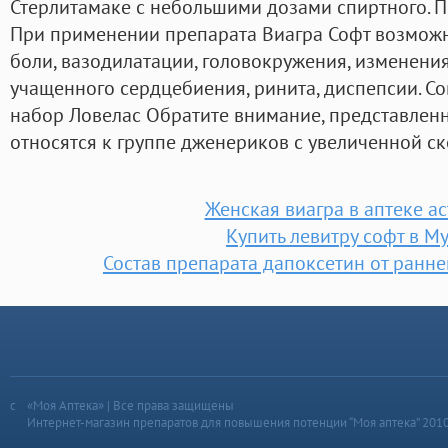
Стерлитамаке с небольшими дозами спиртного. 
При применении препарата Виагра Софт возмож
боли, вазодилатации, головокружения, изменения
учащенного сердцебиения, ринита, диспепсии. Со
набор Ловелас Обратите внимание, представлен
относятся к группе дженериков с увеличенной ск
Женская виагра в аптеке а
Купить левитру софт в М
Состав препарата дапоксетин от ранн
«Моя Аптека» | Все права защищены
Интернет-магазин препаратов для повышения потенции “Моя аптека” 201