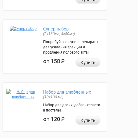
Супер набор
(2х160мг, 4х80мг)
Попробуй все супер препараты
для усиления эрекции и
продления полового акта!
от 158
Р
Купить
Набор для влюбленных
(10х100 мг)
Набор для двоих, добавь страсти
в постель!
от 120
Р
Купить