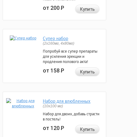
от 200
Р
Купить
Супер набор
(2х160мг, 4х80мг)
Попробуй все супер препараты
для усиления эрекции и
продления полового акта!
от 158
Р
Купить
Набор для влюбленных
(10х100 мг)
Набор для двоих, добавь страсти
в постель!
от 120
Р
Купить