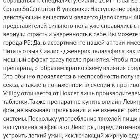
обращаться к специалисту. Сиалис 20мг - Tadarise 2
Состав:SuCenturion В упаковке: Наступление эфф
действующим веществом является Дапоксетин 60
представителей сильного пола уже справились с
вернули страсть и уверенность в себе. Вы можете
города РБ: Да, в ассортименте нашей аптеки имее
Читать отзыв Сиалис - дженерик тадалафила как и
мощный эффект сразу после принятия. Чтобы пон
препарата, отобразим кратко схему влияния сре
Это обычно проявляется в неспособности получа
секса, а также в пониженном влечении к против
Vriligy отличается от Поксет лишь производител
таблетки. Также препарат не купить онлайн Лев
фон, не вызывает привыкания и не изменяет раб
системы. Поскольку употребление тяжелой пищи 
наступления эффекта от Левитры, перед интимно
устроить легкий ужин, исключающий жирную еду.