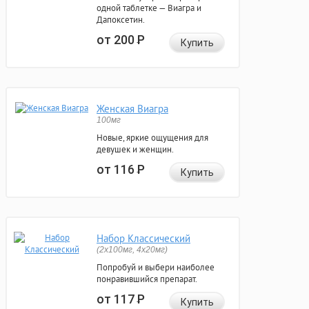
одной таблетке — Виагра и
Дапоксетин.
от 200
Р
Купить
Женская Виагра
100мг
Новые, яркие ощущения для
девушек и женщин.
от 116
Р
Купить
Набор Классический
(2x100мг, 4x20мг)
Попробуй и выбери наиболее
понравившийся препарат.
от 117
Р
Купить