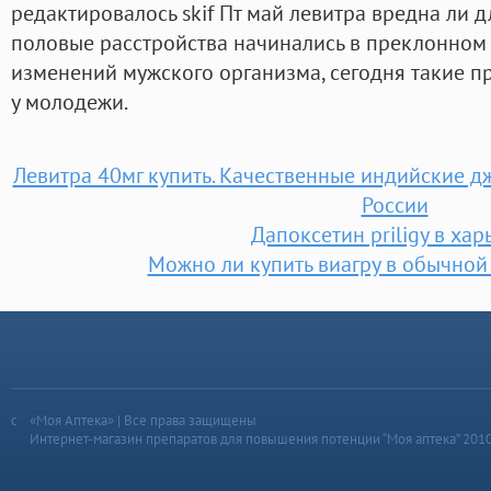
редактировалось skif Пт май левитра вредна ли д
половые расстройства начинались в преклонном 
изменений мужского организма, сегодня такие п
у молодежи.
Левитра 40мг купить. Качественные индийские д
России
Дапоксетин priligy в хар
Можно ли купить виагру в обычной
«Моя Аптека» | Все права защищены
Интернет-магазин препаратов для повышения потенции “Моя аптека” 201