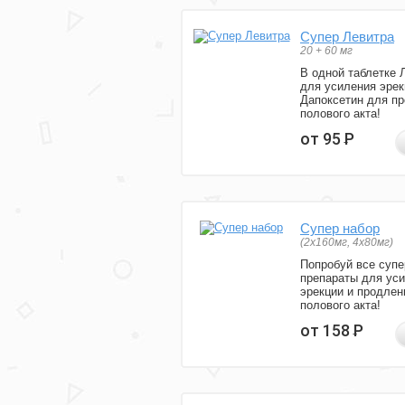
Супер Левитра
20 + 60 мг
В одной таблетке 
для усиления эрек
Дапоксетин для п
полового акта!
от 95
Р
Супер набор
(2х160мг, 4х80мг)
Попробуй все супе
препараты для ус
эрекции и продлен
полового акта!
от 158
Р