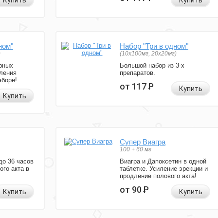
Купить
Купить
ном"
Набор "Три в одном"
)
(10x100мг, 20x20мг)
рных
Большой набор из 3-х
ления
препаратов.
аборе!
от 117
Р
Купить
Купить
Супер Виагра
100 + 60 мг
до 36 часов
Виагра и Дапоксетин в одной
ого акта в
таблетке. Усиление эрекции и
продление полового акта!
от 90
Р
Купить
Купить