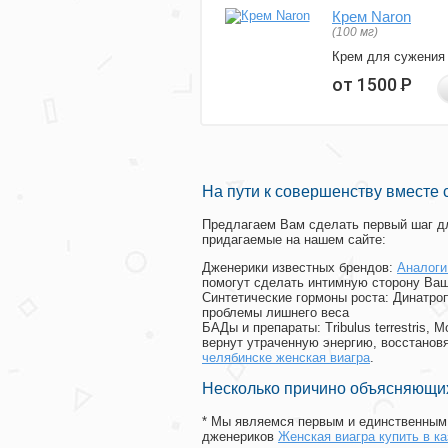
Крем Naron
(100 мг)
Крем для сужения
от 1500
Р
На пути к совершенству вместе 
Предлагаем Вам сделать первый шаг дл
придагаемые на нашем сайте:
Дженерики известных брендов:
Аналоги
помогут сделать интимную сторону Ваш
Синтетические гормоны роста
: Динатро
проблемы лишнего веса
БАДы и препараты:
Tribulus terrestris
вернут утраченную энергию, восстановя
челябинске женская виагра
.
Несколько причино объясняющих
* Мы являемся первым и единственным 
дженериков
Женская виагра купить в ка