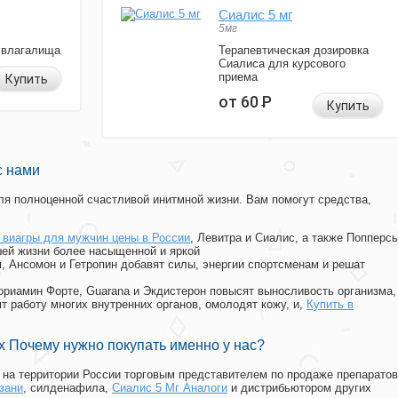
Сиалис 5 мг
5мг
 влагалища
Терапевтическая дозировка
Сиалиса для курсового
приема
Купить
от 60
Р
Купить
с нами
я полноценной счастливой инитмной жизни. Вам помогут средства,
 виагры для мужчин цены в России
, Левитра и Сиалис, а также Попперс
ей жизни более насыщенной и яркой
п, Ансомон и Гетропин добавят силы, энергии спортсменам и решат
, Мориамин Форте, Guarana и Экдистерон повысят выносливость организма,
т работу многих внутренних органов, омолодят кожу, и,
Купить в
 Почему нужно покупать именно у нас?
на территории России торговым представителем по продаже препаратов
зани
, силденафила
,
Сиалис 5 Мг Аналоги
и дистрибьютором других