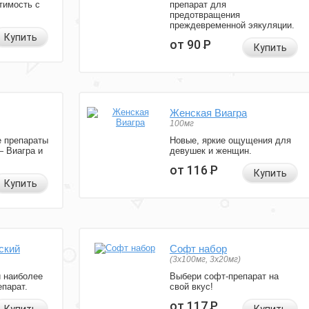
тимость с
препарат для
предотвращения
преждевременной эякуляции.
Купить
от 90
Р
Купить
Женская Виагра
100мг
 препараты
Новые, яркие ощущения для
— Виагра и
девушек и женщин.
от 116
Р
Купить
Купить
ский
Софт набор
(3x100мг, 3x20мг)
и наиболее
Выбери софт-препарат на
парат.
свой вкус!
от 117
Р