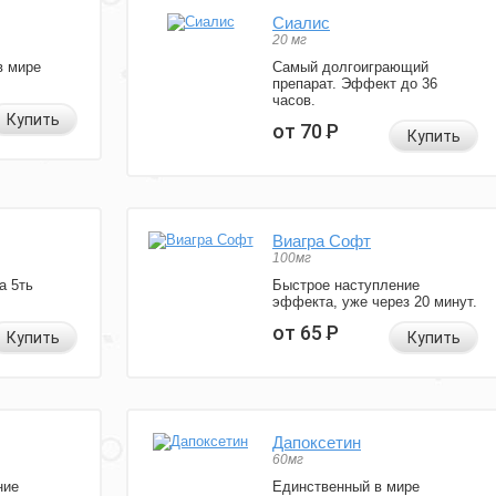
Сиалис
20 мг
в мире
Самый долгоиграющий
препарат. Эффект до 36
часов.
Купить
от 70
Р
Купить
Виагра Софт
100мг
а 5ть
Быстрое наступление
эффекта, уже через 20 минут.
от 65
Р
Купить
Купить
Дапоксетин
60мг
ние
Единственный в мире