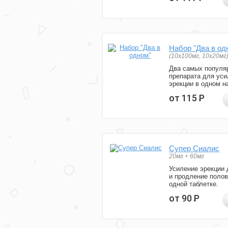
Набор "Два в од
(10x100мг, 10x20мг
Два самых популя
препарата для уси
эрекции в одном н
от 115
Р
Супер Сиалис
20мг + 60мг
Усиление эрекции 
и продление полов
одной таблетке.
от 90
Р