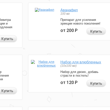
Аванафил
100 мг
Левитра
Препарат для усиления
ции и
эрекции нового поколения!
родления
от 200
Р
Купить
Купить
Набор для влюбленных
(10х100 мг)
р
Набор для двоих, добавь
иления
страсти в постель!
ия
от 120
Р
Купить
Купить