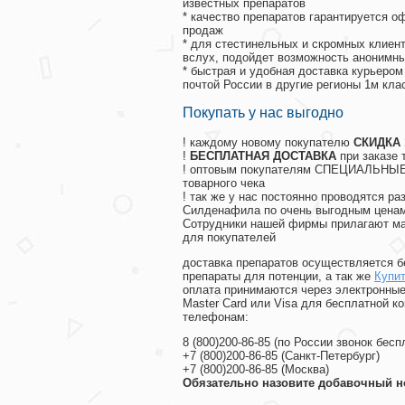
известных препаратов
* качество препаратов гарантируется 
продаж
* для стестинельных и скромных клиент
вслух, подойдет возможность анонимны
* быстрая и удобная доставка курьером
почтой России в другие регионы 1м кла
Покупать у нас выгодно
! каждому новому покупателю
СКИДКА
!
БЕСПЛАТНАЯ ДОСТАВКА
при заказе 
! оптовым покупателям СПЕЦИАЛЬНЫЕ 
товарного чека
! так же у нас постоянно проводятся 
Силденафила по очень выгодным ценам
Cотрудники нашей фирмы прилагают ма
для покупателей
доставка препаратов осуществляется б
препараты для потенции, а так же
Купи
оплата принимаются через электронные
Master Card или Visa для бесплатной 
телефонам:
8
(800
)200-86-85
(
по России звонок бесп
+7
(800
)200-86-85
(
Санкт-Петербург)
+7
(800
)200-86-85
(
Москва)
Обязательно назовите добавочный н