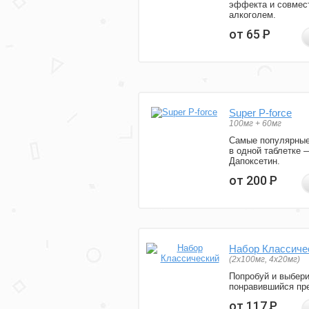
эффекта и совмес
алкоголем.
от 65
Р
Super P-force
100мг + 60мг
Самые популярные
в одной таблетке 
Дапоксетин.
от 200
Р
Набор Классиче
(2x100мг, 4x20мг)
Попробуй и выбер
понравившийся пре
от 117
Р