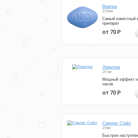
Виагра
100мг
Самый известный 
препарат
от 70
Р
Левитра
20 мг
Мощный эффект н
часов.
от 70
Р
Сиалис Софт
20мг
Быстрое наступле