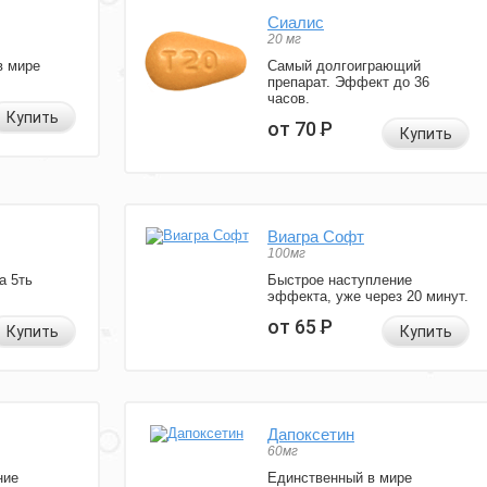
Сиалис
20 мг
в мире
Самый долгоиграющий
препарат. Эффект до 36
часов.
Купить
от 70
Р
Купить
Виагра Софт
100мг
а 5ть
Быстрое наступление
эффекта, уже через 20 минут.
от 65
Р
Купить
Купить
Дапоксетин
60мг
ние
Единственный в мире