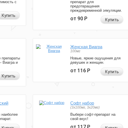
тимость с
препарат для
предотвращения
преждевременной эякуляции.
Купить
от 90
Р
Купить
Женская Виагра
100мг
 препараты
Новые, яркие ощущения для
— Виагра и
девушек и женщин.
от 116
Р
Купить
Купить
ский
Софт набор
(3x100мг, 3x20мг)
и наиболее
Выбери софт-препарат на
парат.
свой вкус!
от 117
Р