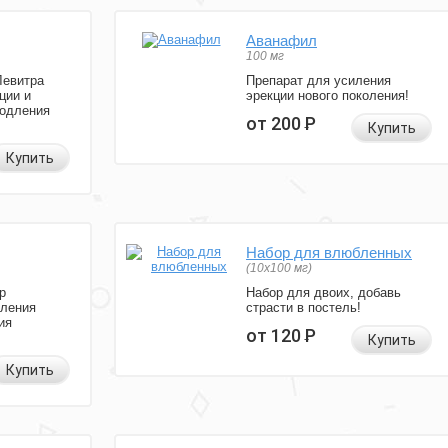
Аванафил
100 мг
Левитра
Препарат для усиления
ции и
эрекции нового поколения!
родления
от 200
Р
Купить
Купить
Набор для влюбленных
(10х100 мг)
р
Набор для двоих, добавь
иления
страсти в постель!
ия
от 120
Р
Купить
Купить