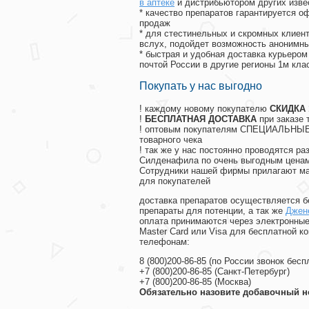
в аптеке
и дистрибьютором других изве
* качество препаратов гарантируется 
продаж
* для стестинельных и скромных клиент
вслух, подойдет возможность анонимны
* быстрая и удобная доставка курьером
почтой России в другие регионы 1м кла
Покупать у нас выгодно
! каждому новому покупателю
СКИДКА
!
БЕСПЛАТНАЯ ДОСТАВКА
при заказе 
! оптовым покупателям СПЕЦИАЛЬНЫЕ 
товарного чека
! так же у нас постоянно проводятся 
Силденафила по очень выгодным ценам
Cотрудники нашей фирмы прилагают ма
для покупателей
доставка препаратов осуществляется б
препараты для потенции, а так же
Джен
оплата принимаются через электронные
Master Card или Visa для бесплатной 
телефонам:
8
(800
)200-86-85
(
по России звонок бесп
+7
(800
)200-86-85
(
Санкт-Петербург)
+7
(800
)200-86-85
(
Москва)
Обязательно назовите добавочный н