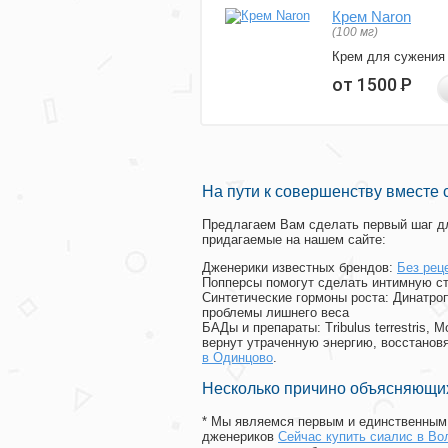
Крем Naron
(100 мг)
Крем для сужения
от 1500
Р
На пути к совершенству вместе 
Предлагаем Вам сделать первый шаг дл
придагаемые на нашем сайте:
Дженерики известных брендов:
Без рец
Попперсы помогут сделать интимную с
Синтетические гормоны роста
: Динатро
проблемы лишнего веса
БАДы и препараты:
Tribulus terrestris
вернут утраченную энергию, восстановя
в Одинцово
.
Несколько причино объясняющих
* Мы являемся первым и единственным 
дженериков
Сейчас купить сиалис в Во