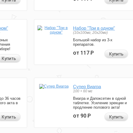
Купить
Купить
ном"
Набор "Три в одном"
)
(10x100мг, 20x20мг)
рных
Большой набор из 3-х
ления
препаратов.
аборе!
от 117
Р
Купить
Купить
Супер Виагра
100 + 60 мг
до 36 часов
Виагра и Дапоксетин в одной
ого акта в
таблетке. Усиление эрекции и
продление полового акта!
от 90
Р
Купить
Купить