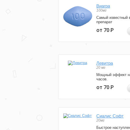
Виагра
100мг
Самый известный 
препарат
от 70
Р
Левитра
20 мг
Мощный эффект н
часов.
от 70
Р
Сиалис Софт
20мг
Быстрое наступле