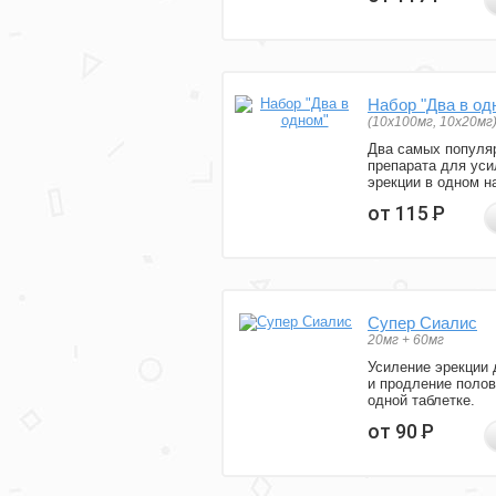
Набор "Два в од
(10x100мг, 10x20мг
Два самых популя
препарата для уси
эрекции в одном н
от 115
Р
Супер Сиалис
20мг + 60мг
Усиление эрекции 
и продление полов
одной таблетке.
от 90
Р