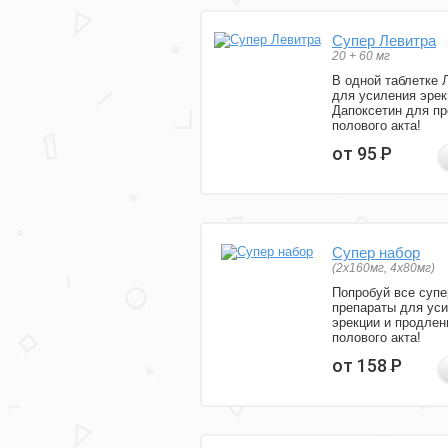
Супер Левитра
20 + 60 мг
В одной таблетке 
для усиления эрек
Дапоксетин для п
полового акта!
от 95
Р
Супер набор
(2х160мг, 4х80мг)
Попробуй все супе
препараты для ус
эрекции и продлен
полового акта!
от 158
Р