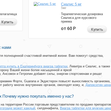
Сиалис 5 мг
5мг
 влагалища
Терапевтическая дозировка
Сиалиса для курсового
приема
Купить
от 60
Р
Купить
с нами
я полноценной счастливой инитмной жизни. Вам помогут средства,
епта купить в Екатеринбурге виагра таблетки
, Левитра и Сиалис, а также
торону Вашей жизни более насыщенной и яркой
п, Ансомон и Гетропин добавят силы, энергии спортсменам и решат
, Мориамин Форте, Guarana и Экдистерон повысят выносливость организма,
т работу многих внутренних органов, омолодят кожу, и,
Дапоксетин цена
 Почему нужно покупать именно у нас?
на территории России торговым представителем по продаже препаратов
лгограде может каждый
, силденафила
,
Виагра таблетки для мужчин цен