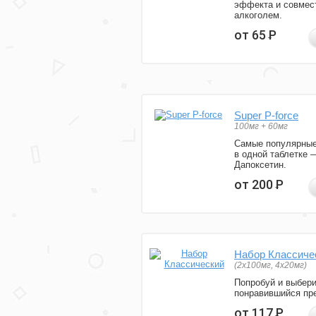
эффекта и совмес
алкоголем.
от 65
Р
Super P-force
100мг + 60мг
Самые популярные
в одной таблетке 
Дапоксетин.
от 200
Р
Набор Классиче
(2x100мг, 4x20мг)
Попробуй и выбер
понравившийся пре
от 117
Р