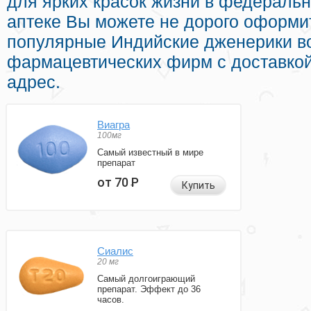
для ярких красок жизни в федеральн
аптеке Вы можете не дорого оформи
популярные Индийские дженерики в
фармацевтических фирм с доставко
адрес.
Виагра
100мг
Самый известный в мире
препарат
от 70
Р
Купить
Сиалис
20 мг
Самый долгоиграющий
препарат. Эффект до 36
часов.