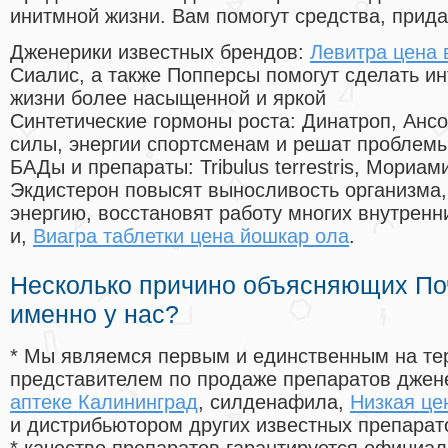
инитмной жизни. Вам помогут средства, прид
Дженерики известных брендов:
Левитра цена 
Сиалис, а также Попперсы помогут сделать и
жизни более насыщенной и яркой
Синтетические гормоны роста
: Динатроп, Анс
силы, энергии спортсменам и решат проблем
БАДы и препараты:
Tribulus terrestris, Мориа
Экдистерон повысят выносливость организма,
энергию, восстановят работу многих внутренн
и,
Виагра таблетки цена йошкар ола
.
Несколько причино объясняющих По
именно у нас?
* Мы являемся первым и единственным на те
представителем по продаже препаратов дже
аптеке Калининград
, силденафила
,
Низкая це
и дистрибьютором других известных препарат