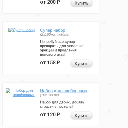
от 200
Р
Купить
Супер набор
(2х160мг, 4х80мг)
Попробуй все супер
препараты для усиления
эрекции и продления
полового акта!
от 158
Р
Купить
Набор для влюбленных
(10х100 мг)
Набор для двоих, добавь
страсти в постель!
от 120
Р
Купить