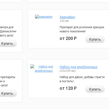
Аванафил
100 мг
евитра для
Препарат для усиления эрекции
 Дапоксетин
нового поколения!
вого акта!
от 200
Р
Купить
Купить
Набор для влюбленных
(10х100 мг)
 препараты
Набор для двоих, добавь страсти
ии и
в постель!
 акта!
от 120
Р
Купить
Купить