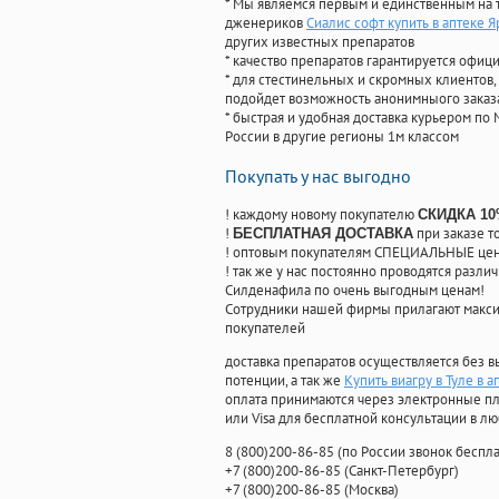
* Мы являемся первым и единственным на 
дженериков
Сиалис софт купить в аптеке 
других известных препаратов
* качество препаратов гарантируется офи
* для стестинельных и скромных клиентов,
подойдет возможность анонимныого заказа
* быстрая и удобная доставка курьером по 
России в другие регионы 1м классом
Покупать у нас выгодно
! каждому новому покупателю
СКИДКА 1
!
при заказе т
БЕСПЛАТНАЯ ДОСТАВКА
! оптовым покупателям СПЕЦИАЛЬНЫЕ цены
! так же у нас постоянно проводятся раз
Силденафила по очень выгодным ценам!
Cотрудники нашей фирмы прилагают макси
покупателей
доставка препаратов осуществляется без в
потенции, а так же
Купить виагру в Туле в а
оплата принимаются через электронные пл
или Visa для бесплатной консультации в л
8
(800
)200-86-85
(
по России звонок беспла
+7
(800
)200-86-85
(
Санкт-Петербург)
+7
(800
)200-86-85
(
Москва)