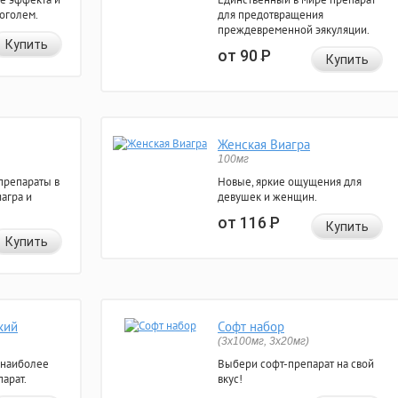
коголем.
для предотвращения
преждевременной эякуляции.
Купить
от 90
Р
Купить
Женская Виагра
100мг
препараты в
Новые, яркие ощущения для
агра и
девушек и женщин.
от 116
Р
Купить
Купить
кий
Софт набор
(3x100мг, 3x20мг)
 наиболее
Выбери софт-препарат на свой
арат.
вкус!