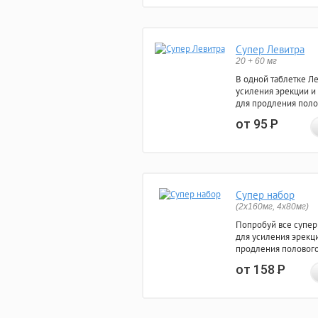
Супер Левитра
20 + 60 мг
В одной таблетке Л
усиления эрекции и
для продления поло
от 95
Р
Супер набор
(2х160мг, 4х80мг)
Попробуй все супер
для усиления эрекц
продления полового
от 158
Р