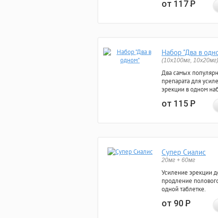
от 117
Р
Набор "Два в одн
(10x100мг, 10x20мг
Два самых популяр
препарата для усил
эрекции в одном на
от 115
Р
Супер Сиалис
20мг + 60мг
Усиление эрекции до
продление полового
одной таблетке.
от 90
Р