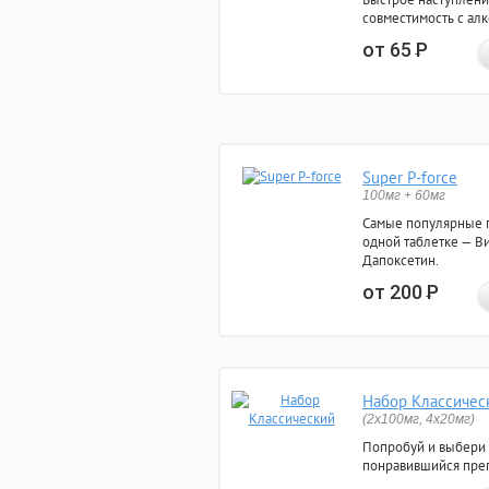
совместимость с ал
от 65
Р
Super P-force
100мг + 60мг
Самые популярные 
одной таблетке — Ви
Дапоксетин.
от 200
Р
Набор Классичес
(2x100мг, 4x20мг)
Попробуй и выбери
понравившийся преп