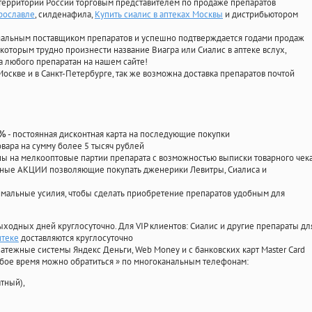
территории России торговым представителем по продаже препаратов
Ярославле
, силденафила
,
Купить сиалис в аптеках Москвы
и дистрибьютором
циальным поставщиком препаратов и успешно подтверждается годами продаж
 которым трудно произнести название Виагра или Сиалис в аптеке вслух,
 любого препаратан на нашем сайте!
Москве и в Санкт-Петербурге, так же возможна доставка препаратов почтой
- постоянная дисконтная карта на последующие покупки
0%
овара на сумму более 5 тысяч рублей
 на мелкооптовые партии препарата с возможностью выписки товарного чек
личные АКЦИИ позволяющие покупать дженерики Левитры, Сиалиса и
мальные усилия, чтобы сделать приобретение препаратов удобным для
ыходных дней круглосуточно. Для VIP клиентов: Сиалис и другие препараты дл
птеке
доставляются круглосуточно
атежные системы Яндекс Деньги, Web Money и с банковских карт Master Card
юбое время можно обратиться
»
по многоканальным телефонам:
тный),