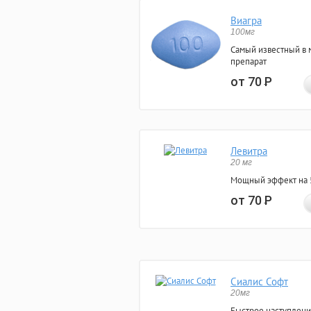
Виагра
100мг
Самый известный в 
препарат
от 70
Р
Левитра
20 мг
Мощный эффект на 5
от 70
Р
Сиалис Софт
20мг
Быстрое наступлени