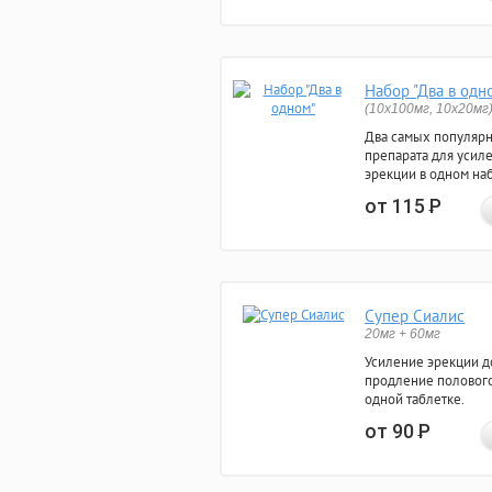
Набор "Два в одн
(10x100мг, 10x20мг
Два самых популяр
препарата для усил
эрекции в одном на
от 115
Р
Супер Сиалис
20мг + 60мг
Усиление эрекции до
продление полового
одной таблетке.
от 90
Р