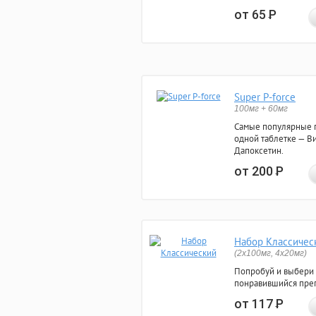
от 65
Р
Super P-force
100мг + 60мг
Самые популярные 
одной таблетке — Ви
Дапоксетин.
от 200
Р
Набор Классичес
(2x100мг, 4x20мг)
Попробуй и выбери
понравившийся преп
от 117
Р