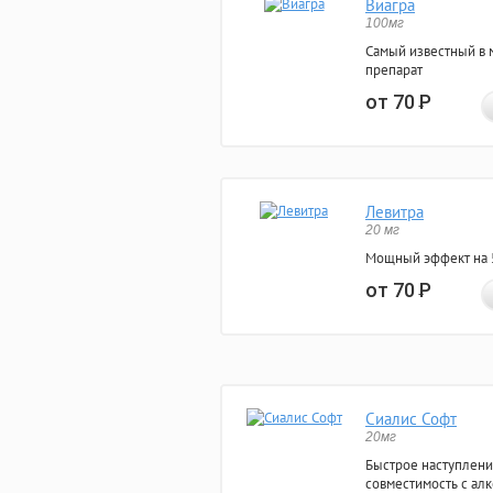
Виагра
100мг
Самый известный в 
препарат
от 70
Р
Левитра
20 мг
Мощный эффект на 5
от 70
Р
Сиалис Софт
20мг
Быстрое наступлени
совместимость с ал