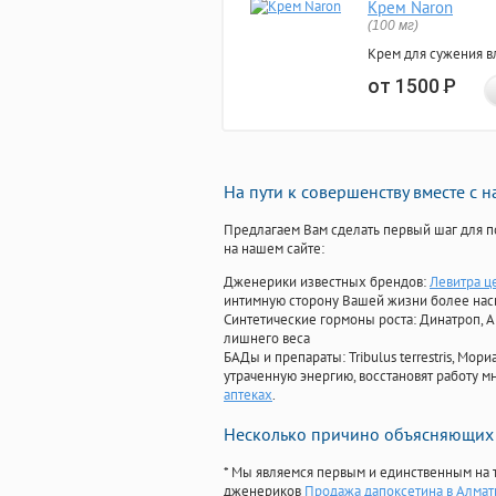
Крем Naron
(100 мг)
Крем для сужения в
от 1500
Р
На пути к совершенству вместе с 
Предлагаем Вам сделать первый шаг для п
на нашем сайте:
Дженерики известных брендов:
Левитра ц
интимную сторону Вашей жизни более на
Синтетические гормоны роста
: Динатроп, 
лишнего веса
БАДы и препараты:
Tribulus terrestris, М
утраченную энергию, восстановят работу мн
аптеках
.
Несколько причино объясняющих 
* Мы являемся первым и единственным на 
дженериков
Продажа дапоксетина в Алмат