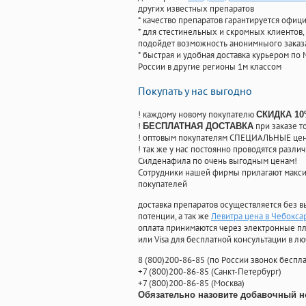
других известных препаратов
* качество препаратов гарантируется офи
* для стестинельных и скромных клиентов,
подойдет возможность анонимныого заказа
* быстрая и удобная доставка курьером по 
России в другие регионы 1м классом
Покупать у нас выгодно
! каждому новому покупателю
СКИДКА 1
!
при заказе т
БЕСПЛАТНАЯ ДОСТАВКА
! оптовым покупателям СПЕЦИАЛЬНЫЕ цены
! так же у нас постоянно проводятся раз
Силденафила по очень выгодным ценам!
Cотрудники нашей фирмы прилагают макси
покупателей
доставка препаратов осуществляется без в
потенции, а так же
Левитра цена в Чебокса
оплата принимаются через электронные пл
или Visa для бесплатной консультации в л
8
(800
)200-86-85
(
по России звонок беспла
+7
(800
)200-86-85
(
Санкт-Петербург)
+7
(800
)200-86-85
(
Москва)
Обязательно назовите добавочный н