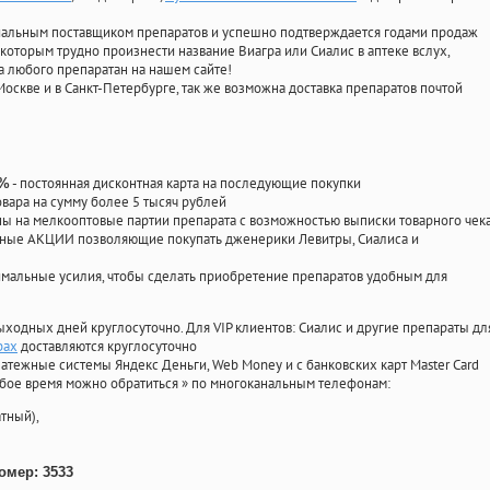
циальным поставщиком препаратов и успешно подтверждается годами продаж
 которым трудно произнести название Виагра или Сиалис в аптеке вслух,
 любого препаратан на нашем сайте!
Москве и в Санкт-Петербурге, так же возможна доставка препаратов почтой
- постоянная дисконтная карта на последующие покупки
0%
овара на сумму более 5 тысяч рублей
 на мелкооптовые партии препарата с возможностью выписки товарного чек
личные АКЦИИ позволяющие покупать дженерики Левитры, Сиалиса и
мальные усилия, чтобы сделать приобретение препаратов удобным для
ыходных дней круглосуточно. Для VIP клиентов: Сиалис и другие препараты дл
рах
доставляются круглосуточно
атежные системы Яндекс Деньги, Web Money и с банковских карт Master Card
юбое время можно обратиться
»
по многоканальным телефонам:
тный),
омер: 3533