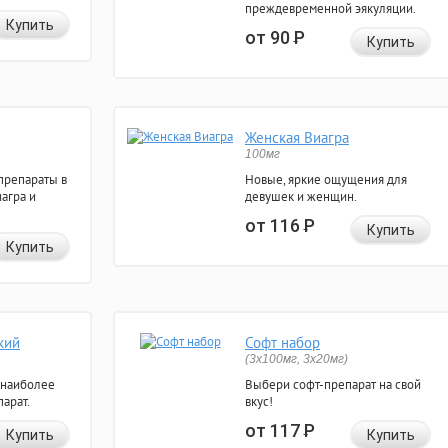
преждевременной эякуляции.
Купить
от 90
Р
Купить
Женская Виагра
100мг
препараты в
Новые, яркие ощущения для
агра и
девушек и женщин.
от 116
Р
Купить
Купить
кий
Софт набор
(3x100мг, 3x20мг)
 наиболее
Выбери софт-препарат на свой
арат.
вкус!
от 117
Р
Купить
Купить