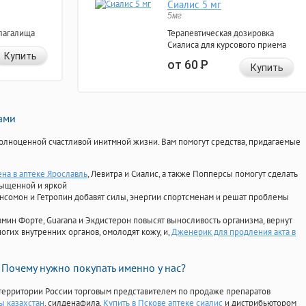
Сиалис 5 мг
5мг
лагалища
Терапевтическая дозировка
Сиалиса для курсового приема
Купить
от 60
Р
Купить
нами
олноценной счастливой инитмной жизни. Вам помогут средства, придагаемые
ена в аптеке Ярославль
, Левитра и Сиалис, а также Попперсы помогут сделать
сыщенной и яркой
Ансомон и Гетропин добавят силы, энергии спортсменам и решат проблемы
ориамин Форте, Guarana и Экдистерон повысят выносливость организма, вернут
огих внутренних органов, омолодят кожу, и,
Дженерик для продления акта в
Почему нужно покупать именно у нас?
территории России торговым представителем по продаже препаратов
ы казахстан
, силденафила
,
Купить в Пскове аптеке сиалис
и дистрибьютором