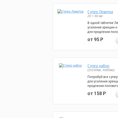
Супер Левитра
20 + 60 мг
В одной таблетке Л
усиления эрекции и
для продления поло
от 95
Р
Супер набор
(2х160мг, 4х80мг)
Попробуй все супер
для усиления эрекц
продления полового
от 158
Р