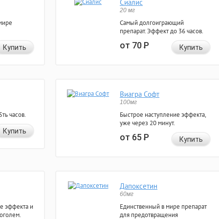
Сиалис
20 мг
мире
Самый долгоиграющий
препарат. Эффект до 36 часов.
от 70
Р
Купить
Купить
Виагра Софт
100мг
ть часов.
Быстрое наступление эффекта,
уже через 20 минут.
Купить
от 65
Р
Купить
Дапоксетин
60мг
е эффекта и
Единственный в мире препарат
коголем.
для предотвращения