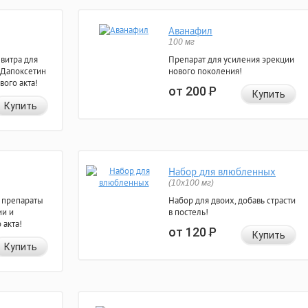
Аванафил
100 мг
евитра для
Препарат для усиления эрекции
 Дапоксетин
нового поколения!
вого акта!
от 200
Р
Купить
Купить
Набор для влюбленных
(10х100 мг)
 препараты
Набор для двоих, добавь страсти
ии и
в постель!
 акта!
от 120
Р
Купить
Купить