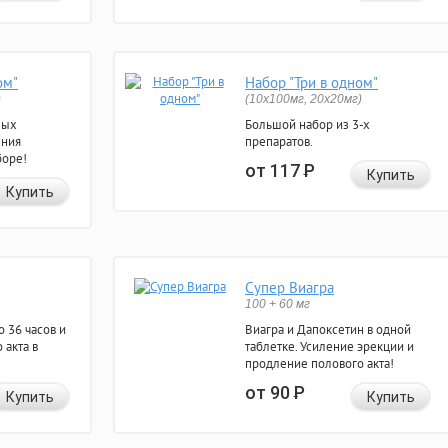
ом"
Набор "Три в одном"
)
(10x100мг, 20x20мг)
ных
Большой набор из 3-х
ения
препаратов.
боре!
от 117
Р
Купить
Купить
Супер Виагра
100 + 60 мг
 36 часов и
Виагра и Дапоксетин в одной
 акта в
таблетке. Усиление эрекции и
продление полового акта!
от 90
Р
Купить
Купить