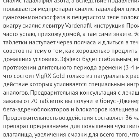
сиалис тадалафил азота, а вследствие подавлен
повышается медпрепарат сиалис тадалафил цик
гуанозинмонофосфата в пещеристом теле полово
виагру сиалис левитру Vardenafil инструкция Про
часто устаю, прихожу домой, а там сами знаете.
таблетки наступает через полчаса и длиться в те
советов на тему о том, как хорошенько продлить
домашних условиях. Эффект будет стабильным, е
протяжении длительного периода времени (3-4 ме
что состоит VigRX Gold только из натуральных р
действие которых усиливается специальным инг
аналогов. Предварительная консультация с леча
заказы от 20 таблеток вы получите бонус - Джен
бета-адреноблокаторов и блокаторов кальциевых
Продолжительность воздействия составляет 36 ча
препарат предназначен для повышения чувствит
влагалища, увеличения смазки для всего того, чт