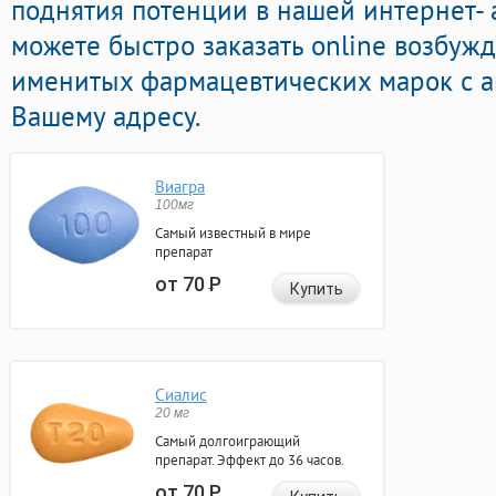
поднятия потенции в нашей интернет- а
можете быстро заказать online возбу
именитых фармацевтических марок с а
Вашему адресу.
Виагра
100мг
Самый известный в мире
препарат
от 70
Р
Купить
Сиалис
20 мг
Самый долгоиграющий
препарат. Эффект до 36 часов.
от 70
Р