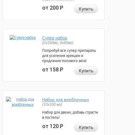
от 200
Р
Купить
Супер набор
(2х160мг, 4х80мг)
Попробуй все супер препараты
для усиления эрекции и
продления полового акта!
от 158
Р
Купить
Набор для влюбленных
(10х100 мг)
Набор для двоих, добавь страсти
в постель!
от 120
Р
Купить