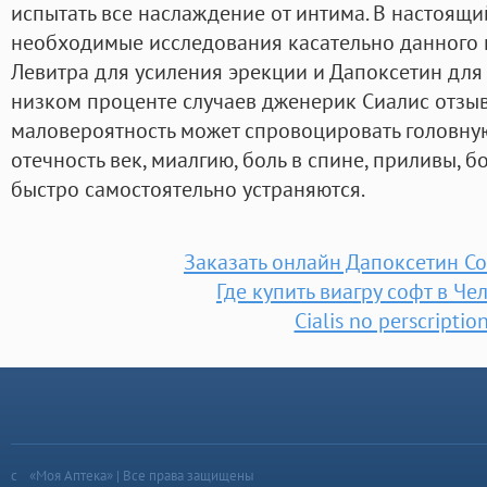
испытать все наслаждение от интима. В настоящ
необходимые исследования касательно данного п
Левитра для усиления эрекции и Дапоксетин для
низком проценте случаев дженерик Сиалис отз
маловероятность может спровоцировать головную
отечность век, миалгию, боль в спине, приливы, б
быстро самостоятельно устраняются.
Заказать онлайн Дапоксетин С
Где купить виагру софт в Че
Cialis no perscriptio
«Моя Аптека» | Все права защищены