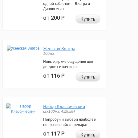
одной таблетке — Виагра и
Дапоксетин.
от 200
Р
Купить
Женская Виагра
100мг
Новые, яркие ощущения для
девушек и женщин.
от 116
Р
Купить
Набор Классический
(2x100мг, 4x20мг)
Попробуй и выбери наиболее
понравившийся препарат.
от 117
Р
Купить